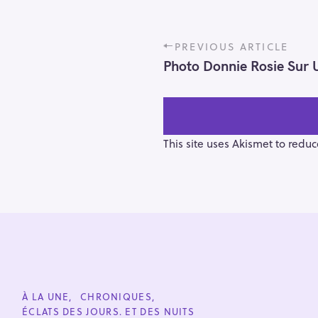
P
PREVIOUS ARTICLE
o
Photo Donnie Rosie Sur 
s
t
n
a
v
This site uses Akismet to redu
i
g
a
t
i
S
o
e
n
a
r
C
À LA UNE
CHRONIQUES
A
ÉCLATS DES JOURS. ET DES NUITS
c
T