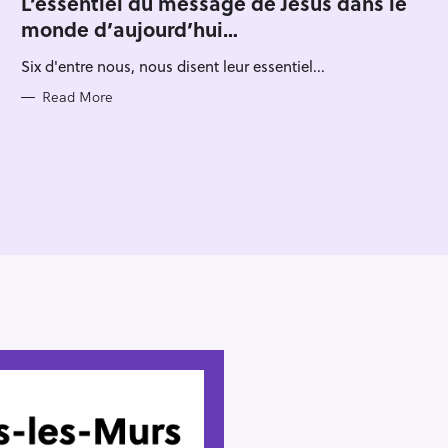
L’essentiel du message de Jésus dans le
Press Esc to cancel.
E
monde d’aujourd’hui…
G
O
R
Six d'entre nous, nous disent leur essentiel...
I
E
S
Read More