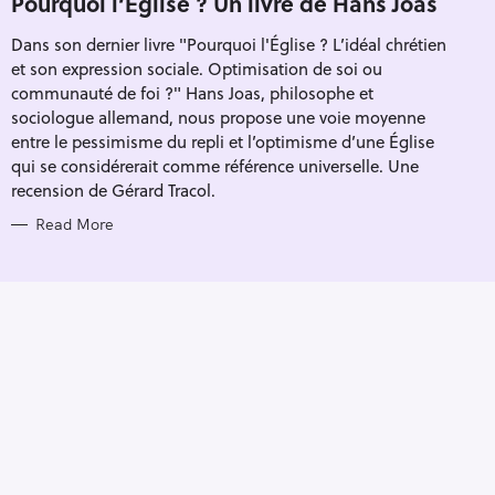
Pourquoi l’Église ? Un livre de Hans Joas
E
G
Dans son dernier livre "Pourquoi l'Église ? L’idéal chrétien
O
R
et son expression sociale. Optimisation de soi ou
I
E
communauté de foi ?" Hans Joas, philosophe et
S
sociologue allemand, nous propose une voie moyenne
entre le pessimisme du repli et l’optimisme d’une Église
qui se considérerait comme référence universelle. Une
recension de Gérard Tracol.
Read More