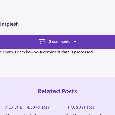
Unsplash
0 comments
ce spam.
Learn how your comment data is processed.
Related Posts
C
À LA UNE
FLEURS 2026
5 AUGUST 2026
A
T