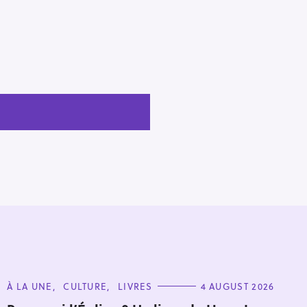
C
À LA UNE
CULTURE
LIVRES
4 AUGUST 2026
A
T