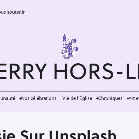
us soutenir
ERRY HORS-
munauté
Nos célébrations
Vie de l’Église
Chroniques
Art e
ie Sur Unsplash