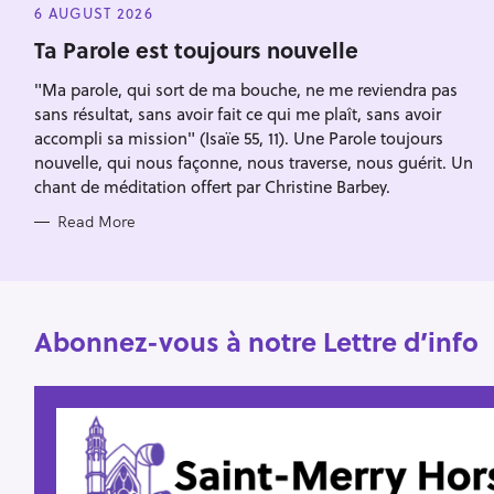
E
6 AUGUST 2026
h
G
O
Ta Parole est toujours nouvelle
f
R
I
o
"Ma parole, qui sort de ma bouche, ne me reviendra pas
E
S
r
sans résultat, sans avoir fait ce qui me plaît, sans avoir
accompli sa mission" (Isaïe 55, 11). Une Parole toujours
:
nouvelle, qui nous façonne, nous traverse, nous guérit. Un
chant de méditation offert par Christine Barbey.
Read More
Abonnez-vous à notre Lettre d’info