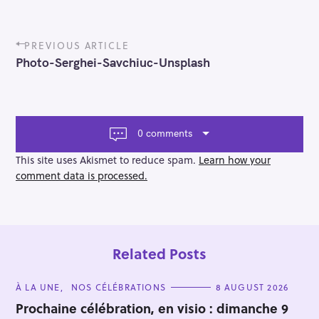
P
PREVIOUS ARTICLE
o
Photo-Serghei-Savchiuc-Unsplash
s
t
n
a
v
0 comments
i
g
This site uses Akismet to reduce spam.
Learn how your
a
comment data is processed.
t
i
o
n
Related Posts
C
À LA UNE
NOS CÉLÉBRATIONS
8 AUGUST 2026
A
T
Prochaine célébration, en visio : dimanche 9
E