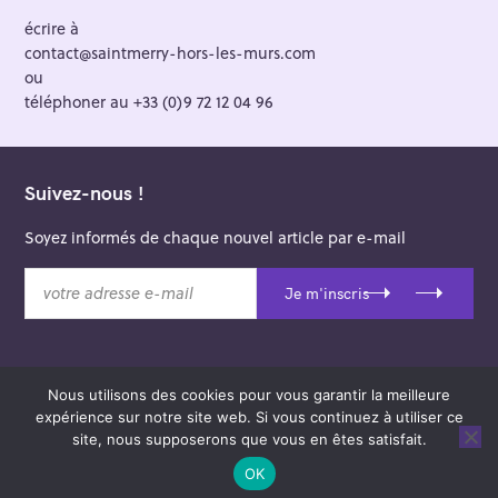
écrire à
contact@saintmerry-hors-les-murs.com
ou
téléphoner au +33 (0)9 72 12 04 96
Suivez-nous !
Soyez informés de chaque nouvel article par e-mail
v
Je m'inscris
o
t
r
e
Nous utilisons des cookies pour vous garantir la meilleure
a
© 2026 Saint-Merry Hors-les-Murs.
expérience sur notre site web. Si vous continuez à utiliser ce
d
Theme: Felt by
Pixelgrade
.
site, nous supposerons que vous en êtes satisfait.
r
e
OK