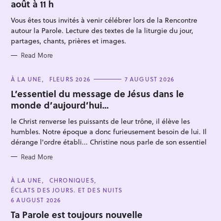
août à 11 h
G
O
R
Vous êtes tous invités à venir célébrer lors de la Rencontre
I
E
autour la Parole. Lecture des textes de la liturgie du jour,
S
partages, chants, prières et images.
Read More
C
À LA UNE
FLEURS 2026
7 AUGUST 2026
S
A
T
L’essentiel du message de Jésus dans le
e
E
monde d’aujourd’hui…
G
a
O
R
r
le Christ renverse les puissants de leur trône, il élève les
I
E
humbles. Notre époque a donc furieusement besoin de lui. Il
c
S
dérange l'ordre établi... Christine nous parle de son essentiel
h
f
Read More
o
C
À LA UNE
CHRONIQUES
r
A
ÉCLATS DES JOURS. ET DES NUITS
T
:
E
6 AUGUST 2026
G
O
Ta Parole est toujours nouvelle
R