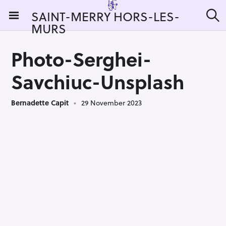
S
SAINT-MERRY HORS-LES-
k
MURS
S
i
e
a
p
r
Photo-Serghei-
t
c
h
o
Savchiuc-Unsplash
c
o
Bernadette Capit
29 November 2023
n
t
e
n
t