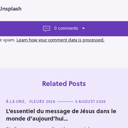
Unsplash
0 comments
ce spam.
Learn how your comment data is processed.
Related Posts
C
À LA UNE
FLEURS 2026
5 AUGUST 2026
A
T
L’essentiel du message de Jésus dans le
E
monde d’aujourd’hui…
G
Press Esc to cancel.
O
R