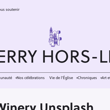
us soutenir
ERRY HORS-
munauté
Nos célébrations
Vie de l’Église
Chroniques
Art e
Winery Unsplash