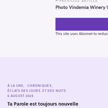
PREVIOUS ARTICLE
o
Photo Vindemia Winery 
s
t
n
a
v
This site uses Akismet to redu
i
g
a
t
i
o
n
S
e
C
À LA UNE
CHRONIQUES
a
A
ÉCLATS DES JOURS. ET DES NUITS
T
r
E
6 AUGUST 2026
G
c
O
Ta Parole est toujours nouvelle
h
R