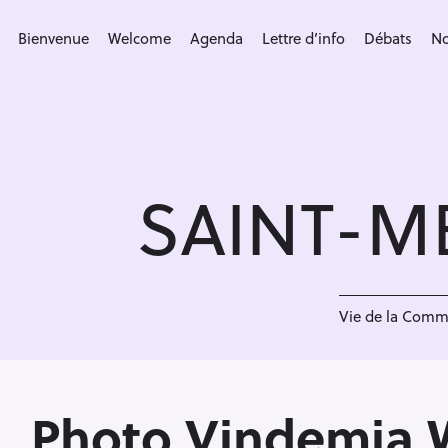
S
k
Bienvenue
Welcome
Agenda
Lettre d’info
Débats
No
i
p
t
o
c
SAINT-M
o
n
t
e
<
n
Vie de la Com
t
Photo Vindemia 