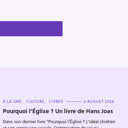
C
À LA UNE
CULTURE
LIVRES
4 AUGUST 2026
A
T
Pourquoi l’Église ? Un livre de Hans Joas
E
G
Dans son dernier livre "Pourquoi l'Église ? L’idéal chrétien
O
R
et son expression sociale. Optimisation de soi ou