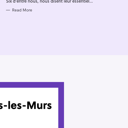
Six d'entre nous, nous disent leur essentiel...
I
E
S
Read More