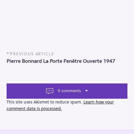
P
PREVIOUS ARTICLE
o
Pierre Bonnard La Porte Fenêtre Ouverte 1947
s
t
n
a
v
0 comments
i
g
This site uses Akismet to reduce spam.
Learn how your
a
comment data is processed.
t
i
o
n