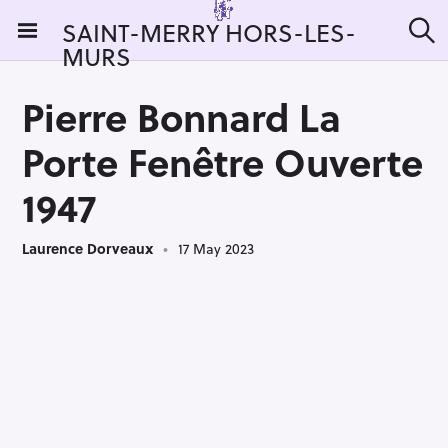
S
SAINT-MERRY HORS-LES-
k
MURS
S
i
e
a
p
r
Pierre Bonnard La
t
c
h
o
Porte Fenêtre Ouverte
c
o
1947
n
t
Laurence Dorveaux
17 May 2023
e
n
t