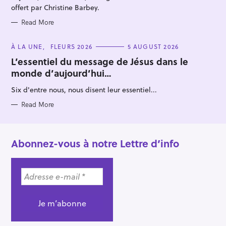
offert par Christine Barbey.
Read More
C
À LA UNE
FLEURS 2026
5 AUGUST 2026
A
T
L’essentiel du message de Jésus dans le
E
monde d’aujourd’hui…
G
O
R
Six d'entre nous, nous disent leur essentiel...
I
E
S
Read More
Abonnez-vous à notre Lettre d’info