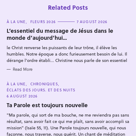
Related Posts
C
À LA UNE
FLEURS 2026
7 AUGUST 2026
A
T
L’essentiel du message de Jésus dans le
E
monde d’aujourd’hui…
G
O
R
le Christ renverse les puissants de leur trône, il élève les
I
E
humbles. Notre époque a donc furieusement besoin de lui. Il
S
dérange l'ordre établi... Christine nous parle de son essentiel
S
e
Read More
a
C
À LA UNE
CHRONIQUES
r
A
ÉCLATS DES JOURS. ET DES NUITS
T
c
E
6 AUGUST 2026
G
h
O
Ta Parole est toujours nouvelle
R
f
I
"Ma parole, qui sort de ma bouche, ne me reviendra pas sans
o
E
S
résultat, sans avoir fait ce qui me plaît, sans avoir accompli sa
r
mission" (Isaïe 55, 11). Une Parole toujours nouvelle, qui nous
:
façonne, nous traverse, nous guérit. Un chant de méditation