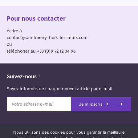
Pour nous contacter
écrire à
contact@saintmerry-hors-les-murs.com
ou
téléphoner au +33 (0)9 72 12 04 96
Suivez-nous !
Soyez informés de chaque nouvel article par e-mail
v
Je m'inscris
o
t
r
e
Nous utilisons des cookies pour vous garantir la meilleure
a
© 2026 Saint-Merry Hors-les-Murs.