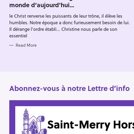
monde d’aujourd’hui…
G
h
O
R
f
le Christ renverse les puissants de leur trône, il élève les
I
o
E
humbles. Notre époque a donc furieusement besoin de lui.
S
r
Il dérange l'ordre établi... Christine nous parle de son
essentiel
:
Read More
Abonnez-vous à notre Lettre d’info