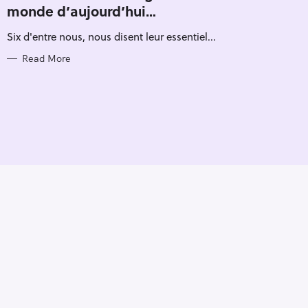
monde d’aujourd’hui…
G
O
R
Six d'entre nous, nous disent leur essentiel...
I
E
S
Read More