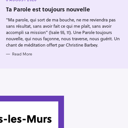
Press Esc to cancel.
G
O
Ta Parole est toujours nouvelle
R
I
"Ma parole, qui sort de ma bouche, ne me reviendra pas
E
S
sans résultat, sans avoir fait ce qui me plaît, sans avoir
accompli sa mission" (Isaïe 55, 11). Une Parole toujours
nouvelle, qui nous façonne, nous traverse, nous guérit. Un
chant de méditation offert par Christine Barbey.
Read More