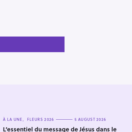
C
À LA UNE
FLEURS 2026
5 AUGUST 2026
A
T
L’essentiel du message de Jésus dans le
E