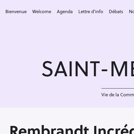
S
k
Bienvenue
Welcome
Agenda
Lettre d’info
Débats
No
i
p
t
o
c
SAINT-M
o
n
t
e
n
Vie de la Com
t
Rembrandt Incré