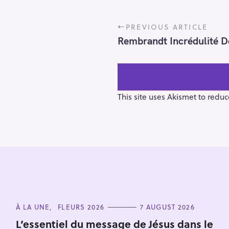
P
PREVIOUS ARTICLE
o
Rembrandt Incrédulité
s
t
n
a
v
This site uses Akismet to redu
i
g
a
t
i
S
o
n
e
a
C
À LA UNE
FLEURS 2026
7 AUGUST 2026
r
A
T
L’essentiel du message de Jésus dans le
c
E