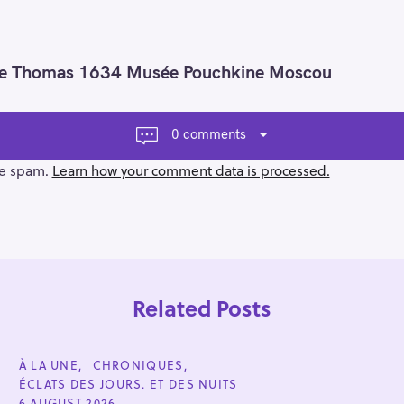
 De Thomas 1634 Musée Pouchkine Moscou
0 comments
ce spam.
Learn how your comment data is processed.
Related Posts
C
À LA UNE
CHRONIQUES
A
ÉCLATS DES JOURS. ET DES NUITS
T
E
6 AUGUST 2026