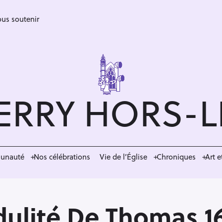
us soutenir
ERRY HORS-
munauté
Nos célébrations
Vie de l’Église
Chroniques
Art e
dulité De Thomas 