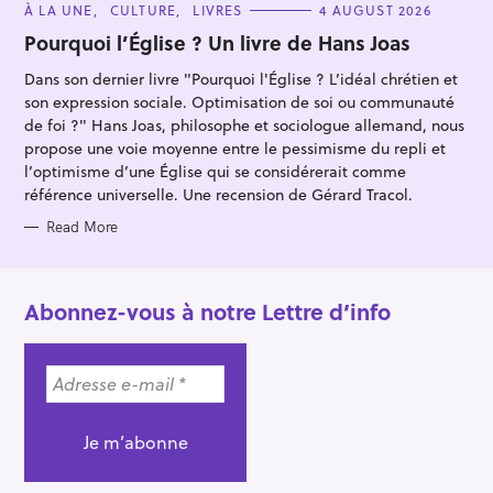
C
À LA UNE
CULTURE
LIVRES
4 AUGUST 2026
A
T
Pourquoi l’Église ? Un livre de Hans Joas
E
G
Dans son dernier livre "Pourquoi l'Église ? L’idéal chrétien et
O
R
son expression sociale. Optimisation de soi ou communauté
I
E
de foi ?" Hans Joas, philosophe et sociologue allemand, nous
S
propose une voie moyenne entre le pessimisme du repli et
l’optimisme d’une Église qui se considérerait comme
référence universelle. Une recension de Gérard Tracol.
Read More
Abonnez-vous à notre Lettre d’info