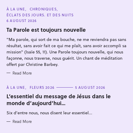
C
À LA UNE
CHRONIQUES
A
ÉCLATS DES JOURS. ET DES NUITS
T
E
6 AUGUST 2026
G
O
Ta Parole est toujours nouvelle
R
I
"Ma parole, qui sort de ma bouche, ne me reviendra pas sans
E
S
résultat, sans avoir fait ce qui me plaît, sans avoir accompli sa
mission" (Isaïe 55, 11). Une Parole toujours nouvelle, qui nous
façonne, nous traverse, nous guérit. Un chant de méditation
S
offert par Christine Barbey.
e
Read More
a
r
C
À LA UNE
FLEURS 2026
5 AUGUST 2026
c
A
T
L’essentiel du message de Jésus dans le
h
E
monde d’aujourd’hui…
G
f
O
R
Six d'entre nous, nous disent leur essentiel...
o
I
E
r
S
Read More
: