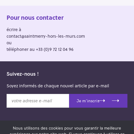
Pour nous contacter
écrire à
contact@saintmerry-hors-les-murs.com
ou
téléphoner au +33 (0)9 72 12 04 96
Suivez-nous !
Soyez informés de chaque nouvel article par e-mail
v
Je m'inscris
o
t
r
e
Nous utilisons des cookies pour vous garantir la meilleure
a
© 2026 Saint-Merry Hors-les-Murs.