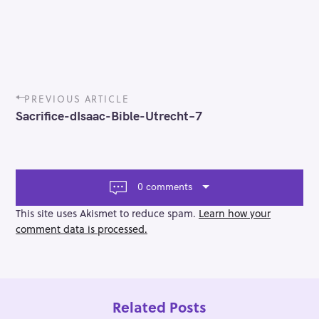
P
PREVIOUS ARTICLE
o
Sacrifice-dIsaac-Bible-Utrecht–7
s
t
n
a
v
0 comments
i
g
This site uses Akismet to reduce spam.
Learn how your
a
comment data is processed.
t
i
o
n
Related Posts