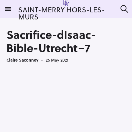
S
SAINT-MERRY HORS-LES-
k
MURS
S
i
e
a
p
r
Sacrifice-dIsaac-
t
c
h
o
Bible-Utrecht–7
c
o
Claire Saconney
26 May 2021
n
t
e
n
t