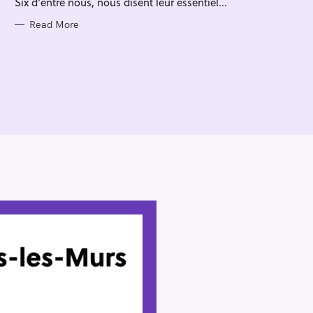
Six d'entre nous, nous disent leur essentiel...
I
E
S
Read More