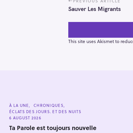
PREVIOUS ARTICLE
o
Sauver Les Migrants
s
t
n
a
v
This site uses Akismet to redu
i
g
a
t
i
o
n
S
e
C
À LA UNE
CHRONIQUES
a
A
ÉCLATS DES JOURS. ET DES NUITS
T
r
E
6 AUGUST 2026
G
c
O
Ta Parole est toujours nouvelle
h
R