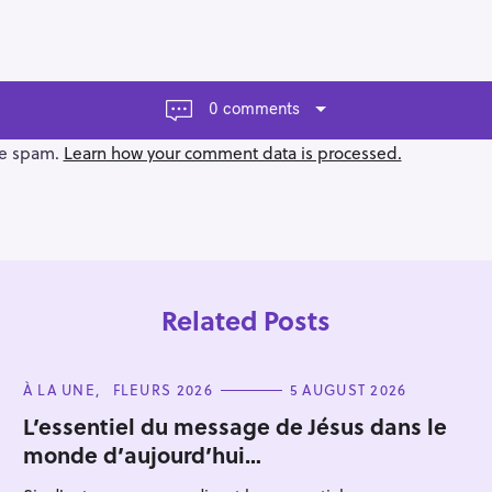
0 comments
ce spam.
Learn how your comment data is processed.
Related Posts
C
À LA UNE
FLEURS 2026
5 AUGUST 2026
A
T
L’essentiel du message de Jésus dans le
E
monde d’aujourd’hui…
G
Press Esc to cancel.
O
R