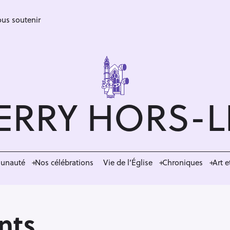
us soutenir
ERRY HORS-
munauté
Nos célébrations
Vie de l’Église
Chroniques
Art e
nts