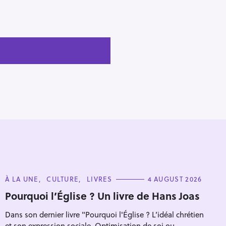
C
À LA UNE
CULTURE
LIVRES
4 AUGUST 2026
A
T
Pourquoi l’Église ? Un livre de Hans Joas
E
G
Dans son dernier livre "Pourquoi l'Église ? L’idéal chrétien
O
R
et son expression sociale. Optimisation de soi ou