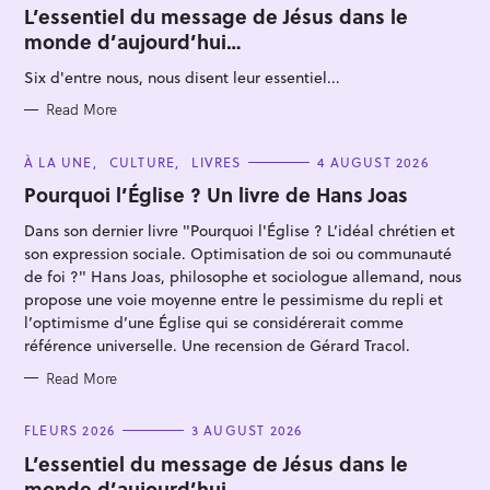
T
L’essentiel du message de Jésus dans le
E
monde d’aujourd’hui…
G
O
R
Six d'entre nous, nous disent leur essentiel...
I
E
S
Read More
C
À LA UNE
CULTURE
LIVRES
4 AUGUST 2026
S
A
T
Pourquoi l’Église ? Un livre de Hans Joas
e
E
G
a
Dans son dernier livre "Pourquoi l'Église ? L’idéal chrétien et
O
R
r
son expression sociale. Optimisation de soi ou communauté
I
E
de foi ?" Hans Joas, philosophe et sociologue allemand, nous
c
S
propose une voie moyenne entre le pessimisme du repli et
h
l’optimisme d’une Église qui se considérerait comme
f
référence universelle. Une recension de Gérard Tracol.
o
Read More
r
:
C
FLEURS 2026
3 AUGUST 2026
A
T
L’essentiel du message de Jésus dans le
E
monde d’aujourd’hui…
G