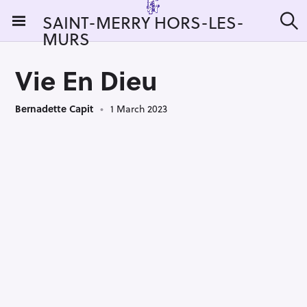
S
SAINT-MERRY HORS-LES-
k
MURS
S
i
e
a
p
r
Vie En Dieu
t
c
h
o
Bernadette Capit
1 March 2023
c
o
n
t
e
n
t