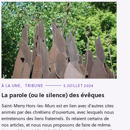
C
À LA UNE
TRIBUNE
5 JUILLET 2024
A
T
La parole (ou le silence) des évêques
E
G
Saint-Merry Hors-les-Murs est en lien avec d'autres sites
O
R
animés par des chrétiens d'ouverture, avec lesquels nous
I
E
entretenons des liens fraternels. Ils relaient certains de
S
nos articles, et nous nous proposons de faire de même.