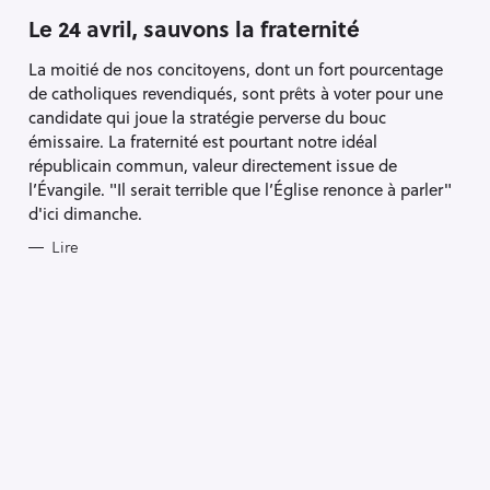
A
T
Le 24 avril, sauvons la fraternité
E
G
La moitié de nos concitoyens, dont un fort pourcentage
O
R
de catholiques revendiqués, sont prêts à voter pour une
I
E
candidate qui joue la stratégie perverse du bouc
S
émissaire. La fraternité est pourtant notre idéal
républicain commun, valeur directement issue de
l’Évangile. "Il serait terrible que l’Église renonce à parler"
d'ici dimanche.
Lire