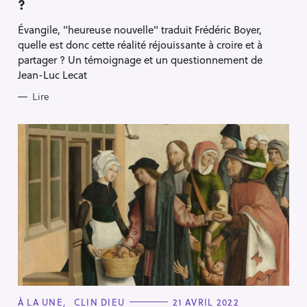
?
G
O
R
Évangile, "heureuse nouvelle" traduit Frédéric Boyer,
I
E
quelle est donc cette réalité réjouissante à croire et à
S
partager ? Un témoignage et un questionnement de
Jean-Luc Lecat
Lire
C
À LA UNE
CLIN DIEU
21 AVRIL 2022