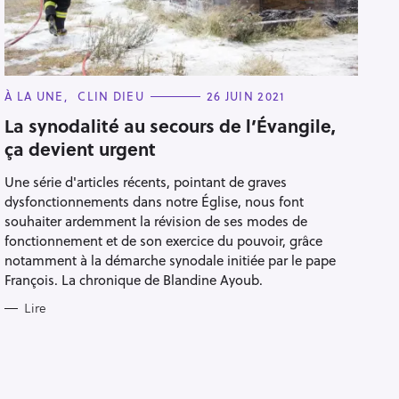
C
À LA UNE
CLIN DIEU
26 JUIN 2021
A
T
La synodalité au secours de l’Évangile,
E
ça devient urgent
G
O
R
Une série d'articles récents, pointant de graves
I
E
dysfonctionnements dans notre Église, nous font
S
souhaiter ardemment la révision de ses modes de
fonctionnement et de son exercice du pouvoir, grâce
notamment à la démarche synodale initiée par le pape
François. La chronique de Blandine Ayoub.
Lire