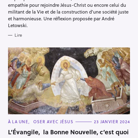
S
empathie pour rejoindre Jésus-Christ ou encore celui du
militant de la Vie et de la construction d’une société juste
et harmonieuse. Une réflexion proposée par André
Letowski.
Lire
C
À LA UNE
OSER AVEC JÉSUS
23 JANVIER 2024
A
T
L’Évangile, la Bonne Nouvelle, c’est quoi
E