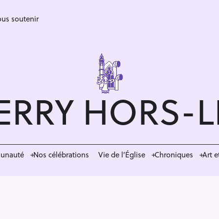
us soutenir
ERRY HORS-
munauté
Nos célébrations
Vie de l’Église
Chroniques
Art e