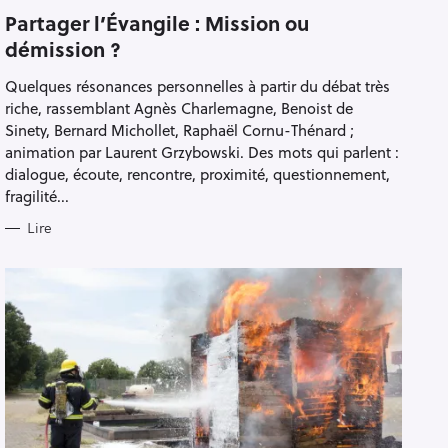
A
T
Partager l’Évangile : Mission ou
E
démission ?
G
O
R
Quelques résonances personnelles à partir du débat très
I
E
riche, rassemblant Agnès Charlemagne, Benoist de
S
Sinety, Bernard Michollet, Raphaël Cornu-Thénard ;
animation par Laurent Grzybowski. Des mots qui parlent :
dialogue, écoute, rencontre, proximité, questionnement,
fragilité...
Lire
Pour effacer la recherche appuyez sur