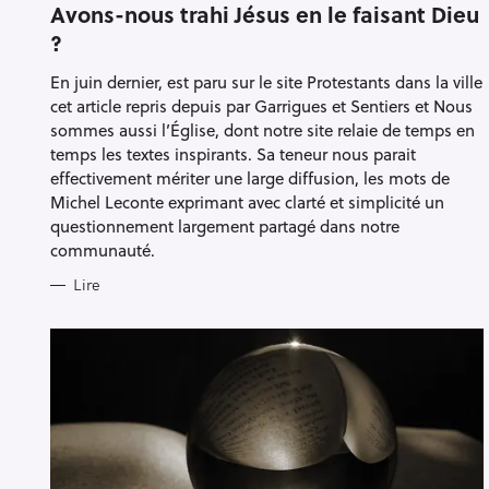
T
Avons-nous trahi Jésus en le faisant Dieu
E
?
G
O
R
En juin dernier, est paru sur le site Protestants dans la ville
I
E
cet article repris depuis par Garrigues et Sentiers et Nous
S
sommes aussi l’Église, dont notre site relaie de temps en
temps les textes inspirants. Sa teneur nous parait
effectivement mériter une large diffusion, les mots de
Michel Leconte exprimant avec clarté et simplicité un
questionnement largement partagé dans notre
communauté.
Lire