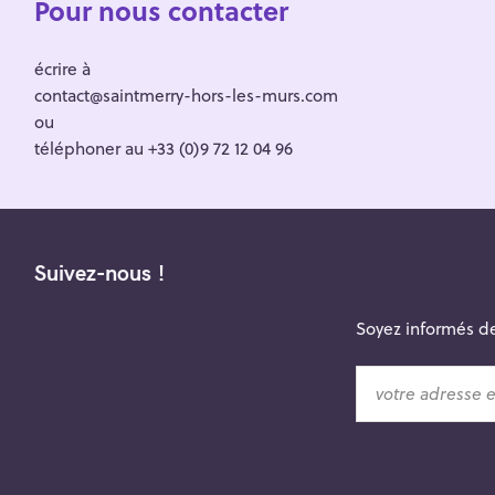
Pour nous contacter
écrire à
contact@saintmerry-hors-les-murs.com
ou
téléphoner au +33 (0)9 72 12 04 96
Suivez-nous !
Soyez informés de
v
o
t
r
e