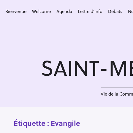
S
k
Bienvenue
Welcome
Agenda
Lettre d’info
Débats
No
i
p
t
o
c
SAINT-M
o
n
t
e
n
Vie de la Com
t
Étiquette :
Evangile