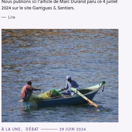
Nous publions ici l'article de Marc Durand paru ce 4 juillet
2024 sur le site Garrigues & Sentiers.
Lire
C
À LA UNE
DÉBAT
29 JUIN 2024