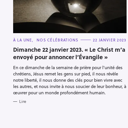
C
À LA UNE
NOS CÉLÉBRATIONS
22 JANVIER 2023
A
T
Dimanche 22 janvier 2023. « Le Christ m’a
E
envoyé pour annoncer l’Évangile »
G
O
R
En ce dimanche de la semaine de prière pour l'unité des
I
E
chrétiens, Jésus remet les gens sur pied, il nous révèle
S
notre liberté, il nous donne des clés pour bien vivre avec
R
les autres, et nous invite à nous soucier de leur bonheur, à
œuvrer pour un monde profondément humain.
e
c
Lire
h
e
r