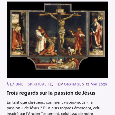
C
À LA UNE
SPIRITUALITÉ
TÉMOIGNAGES
12 MAI 2025
A
T
Trois regards sur la passion de Jésus
E
G
En tant que chrétiens, comment vivons-nous « la
O
R
passion » de Jésus ? Plusieurs regards émergent, celui
I
E
inspiré par l’Ancien Testament, celui issu de notre