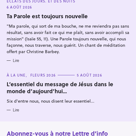
ÉCLATS DES JOURS. ET DES NUITS
T
E
6 AOÛT 2026
G
O
Ta Parole est toujours nouvelle
R
I
"Ma parole, qui sort de ma bouche, ne me reviendra pas sans
E
S
résultat, sans avoir fait ce qui me plaît, sans avoir accompli sa
mission" (Isaïe 55, 11). Une Parole toujours nouvelle, qui nous
façonne, nous traverse, nous guérit. Un chant de méditation
offert par Christine Barbey.
Lire
C
À LA UNE
FLEURS 2026
5 AOÛT 2026
A
T
L’essentiel du message de Jésus dans le
E
monde d’aujourd’hui…
G
O
R
Six d'entre nous, nous disent leur essentiel...
I
E
S
Lire
Abonnez-vous à notre Lettre d’info