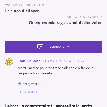
P
ARTICLE PRÉCÉDENT
o
Le sursaut citoyen
s
t
ARTICLE SUIVANT
n
Quelques éclairages avant d’aller voter
a
v
i
g
a
1 comment
t
i
o
21 AVRIL 2022 AT 18H27
Jean-luc Lecat
n
Merci Blandine pour ton franc parler et le refus de la
langue de bois . Jean-luc
chargement…
RÉPONDRE
Laisser un commentaire (il apparaitra ici après