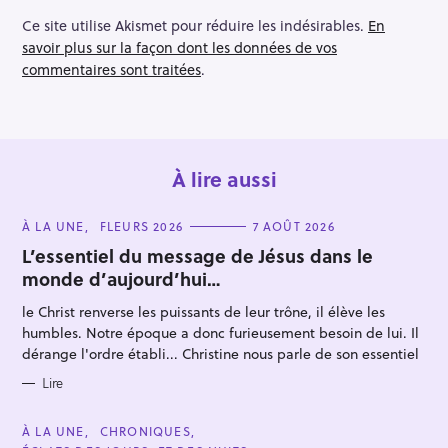
Ce site utilise Akismet pour réduire les indésirables.
En
savoir plus sur la façon dont les données de vos
commentaires sont traitées
.
À lire aussi
C
À LA UNE
FLEURS 2026
7 AOÛT 2026
A
T
L’essentiel du message de Jésus dans le
E
monde d’aujourd’hui…
G
O
R
le Christ renverse les puissants de leur trône, il élève les
I
E
humbles. Notre époque a donc furieusement besoin de lui. Il
S
dérange l'ordre établi... Christine nous parle de son essentiel
Lire
C
À LA UNE
CHRONIQUES
A