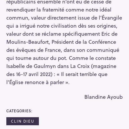
républicains ensemble n’ont eu de cesse de
revendiquer la fraternité comme notre idéal
R
commun, valeur directement issue de l’Évangile
e
qui a irrigué notre civilisation dès ses origines,
c
valeur dont se réclame spécifiquement Eric de
h
Moulins-Beaufort, Président de la Conférence
e
des évêques de France, dans son communiqué
r
c
qui tourne autour du pot. Comme le constate
h
Isabelle de Gaulmyn dans La Croix (magazine
e
des 16-17 avril 2022) : « Il serait terrible que
r
l’Église renonce à parler ».
Blandine Ayoub
CATEGORIES
CLIN DIEU