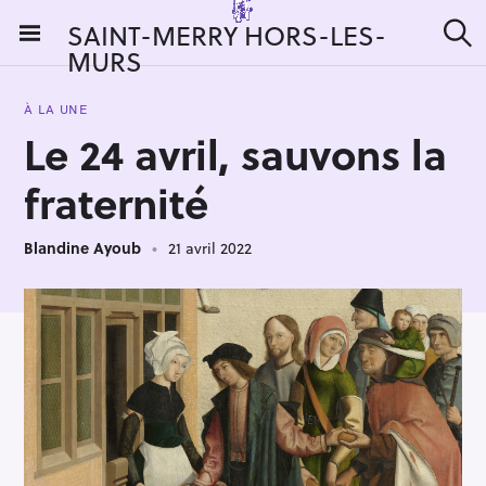
S
SAINT-MERRY HORS-LES-
k
MURS
R
i
e
c
p
h
À LA UNE
t
e
Le 24 avril, sauvons la
r
o
c
c
h
fraternité
e
o
r
n
:
Blandine Ayoub
21 avril 2022
t
e
n
t