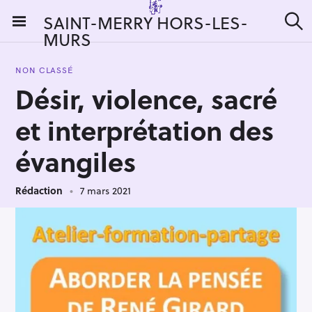
S
SAINT-MERRY HORS-LES-
k
MURS
R
i
e
c
p
h
NON CLASSÉ
t
e
Désir, violence, sacré
r
o
c
c
h
et interprétation des
e
o
r
n
évangiles
:
t
e
Rédaction
7 mars 2021
n
t