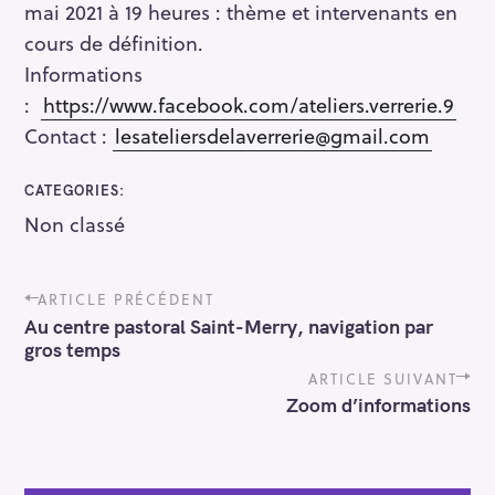
mai 2021 à 19 heures : thème et intervenants en
cours de définition.
Informations
:
https://www.facebook.com/ateliers.verrerie.9
Contact :
lesateliersdelaverrerie@gmail.com
CATEGORIES
Non classé
P
ARTICLE PRÉCÉDENT
o
R
Au centre pastoral Saint-Merry, navigation par
s
gros temps
e
t
n
c
ARTICLE SUIVANT
a
Zoom d’informations
h
v
e
i
r
g
a
c