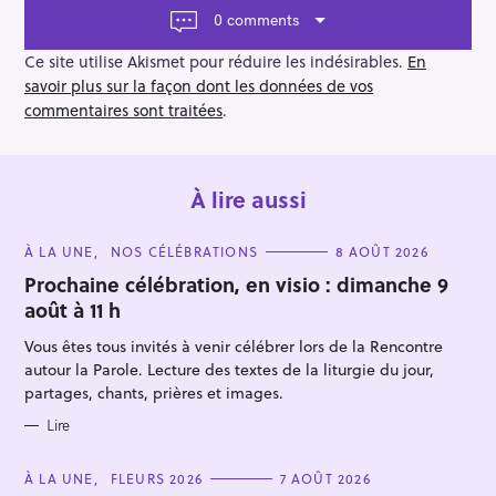
t
h
0 comments
i
e
o
Ce site utilise Akismet pour réduire les indésirables.
En
r
n
savoir plus sur la façon dont les données de vos
commentaires sont traitées
.
À lire aussi
C
À LA UNE
NOS CÉLÉBRATIONS
8 AOÛT 2026
A
T
Prochaine célébration, en visio : dimanche 9
E
août à 11 h
G
O
R
Vous êtes tous invités à venir célébrer lors de la Rencontre
I
E
autour la Parole. Lecture des textes de la liturgie du jour,
S
partages, chants, prières et images.
Lire
C
À LA UNE
FLEURS 2026
7 AOÛT 2026
A