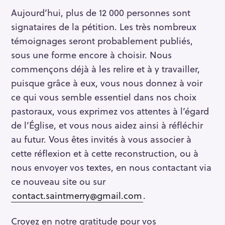
Aujourd’hui, plus de 12 000 personnes sont
signataires de la pétition. Les très nombreux
témoignages seront probablement publiés,
sous une forme encore à choisir. Nous
commençons déjà à les relire et à y travailler,
puisque grâce à eux, vous nous donnez à voir
ce qui vous semble essentiel dans nos choix
pastoraux, vous exprimez vos attentes à l’égard
de l’Église, et vous nous aidez ainsi à réfléchir
R
e
au futur. Vous êtes invités à vous associer à
c
cette réflexion et à cette reconstruction, ou à
h
nous envoyer vos textes, en nous contactant via
e
ce nouveau site ou sur
r
contact.saintmerry@gmail.com
.
c
h
Croyez en notre gratitude pour vos
e