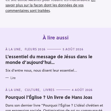
o
savoir plus sur la façon dont les données de vos
n
commentaires sont traitées
.
À lire aussi
C
À LA UNE
FLEURS 2026
5 AOÛT 2026
A
T
L’essentiel du message de Jésus dans le
E
monde d’aujourd’hui…
G
O
R
Six d'entre nous, nous disent leur essentiel...
I
E
S
Lire
C
À LA UNE
CULTURE
LIVRES
4 AOÛT 2026
A
T
Pourquoi l’Église ? Un livre de Hans Joas
E
G
Dans son dernier livre "Pourquoi l'Église ? L’idéal chrétien et
O
R
son expression sociale. Optimisation de soi ou communauté