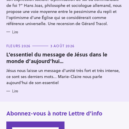
I
E
de foi ?" Hans Joas, philosophe et sociologue allemand, nous
S
propose une voie moyenne entre le pessimisme du repli et
l’optimisme d’une Église qui se considérerait comme
référence universelle. Une recension de Gérard Tracol.
Lire
C
FLEURS 2026
3 AOÛT 2026
A
T
L’essentiel du message de Jésus dans le
E
monde d’aujourd’hui…
G
O
R
Jésus nous laisse un message d’unité très fort et très intense,
I
E
ce sont ses derniers mots... Marie-Claire nous parle
S
aujourd'hui de son essentiel
Lire
Abonnez-vous à notre Lettre d’info