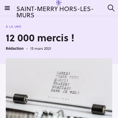
S
SAINT-MERRY HORS-LES-
k
MURS
R
i
e
c
p
h
À LA UNE
t
e
12 000 mercis !
r
o
c
c
h
e
Rédaction
13 mars 2021
o
r
n
:
t
e
n
t