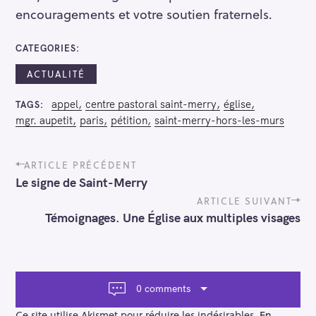
encouragements et votre soutien fraternels.
r
CATEGORIES
ACTUALITÉ
appel
centre pastoral saint-merry
église
TAGS
mgr. aupetit
paris
pétition
saint-merry-hors-les-murs
P
ARTICLE PRÉCÉDENT
o
Le signe de Saint-Merry
s
t
ARTICLE SUIVANT
n
Témoignages. Une Église aux multiples visages
a
v
i
g
a
0 comments
t
i
Ce site utilise Akismet pour réduire les indésirables.
En