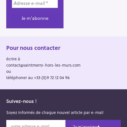
Pour nous contacter
écrire à
contact@saintmerry-hors-les-murs.com
ou
téléphoner au +33 (0)9 72 12 04 96
Suivez-nous !
Soyez informés de chaque nouvel article par e-mail
v
Je m'inscris