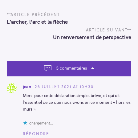
P
ARTICLE PRÉCÉDENT
o
L’archer, l’arc et la flèche
s
t
ARTICLE SUIVANT
n
Un renversement de perspective
a
v
i
g
a
3 commentaires
t
i
o
26 JUILLET 2021 AT 10H30
jean
n
Merci pour cette déclaration simple, brève, et qui dit
l’essentiel de ce que nous vivons en ce moment « hors les
murs ».
chargement…
RÉPONDRE