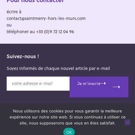
écrire à
contact@saintmerry-hors-les-murs.com
ou
téléphoner au +33 (0)9 72 12 04 96
Suivez-nous !
Soyez informés de chaque nouvel article par e-mail
v
Je m'inscris
o
t
r
e
Nous utilisons des cookies pour vous garantir la meilleure
a
© 2026 Saint-Merry Hors-les-Murs.
expérience sur notre site web. Si vous continuez à utiliser ce
d
Theme: Felt by
Pixelgrade
.
site, nous supposerons que vous en êtes satisfait.
r
e
OK