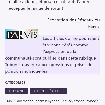
d’aller ailleurs, et pour cela il faut d’abord
accepter le risque de sortir !
Fédération des Réseaux du
Parvis
Les articles qui ne pourraient
R
e
être considérés comme
c
l’expression de la
h
communauté sont publiés dans cette rubrique
e
Tribune, ouverte aux expressions et prises de
r
position individuelles
c
h
CATEGORIES
e
r
TRIBUNE
VIE DE L'ÉGLISE
allemagne
chemin synodal
église
france
synode
TAGS