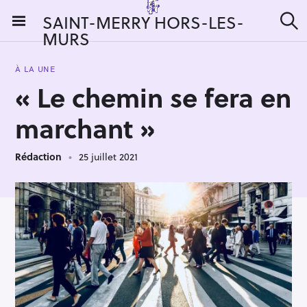
S
SAINT-MERRY HORS-LES-
k
MURS
R
i
e
c
p
h
À LA UNE
t
e
« Le chemin se fera en
r
o
c
c
h
marchant »
e
o
r
n
:
Rédaction
25 juillet 2021
t
e
n
t