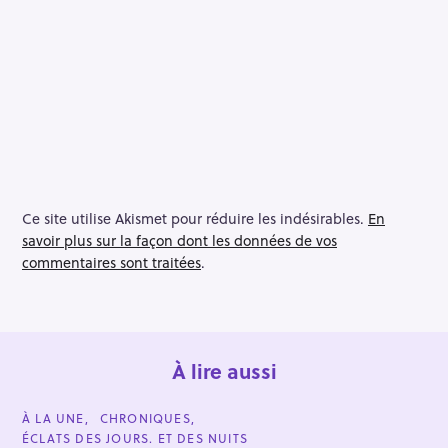
Ce site utilise Akismet pour réduire les indésirables.
En
savoir plus sur la façon dont les données de vos
commentaires sont traitées
.
À lire aussi
C
À LA UNE
CHRONIQUES
A
ÉCLATS DES JOURS. ET DES NUITS
T