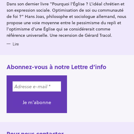
G
Dans son dernier livre "Pourquoi l'Église ? L’idéal chrétien et
O
R
son expression sociale. Optimisation de soi ou communauté
I
E
de foi ?" Hans Joas, philosophe et sociologue allemand, nous
S
propose une voie moyenne entre le pessimisme du repli et
l’optimisme d’une Église qui se considérerait comme
référence universelle. Une recension de Gérard Tracol.
Lire
Abonnez-vous à notre Lettre d’info
Pour nous contacter