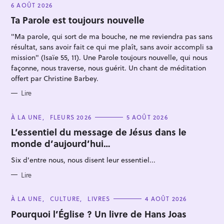
E
6 AOÛT 2026
G
O
Ta Parole est toujours nouvelle
R
I
"Ma parole, qui sort de ma bouche, ne me reviendra pas sans
E
S
résultat, sans avoir fait ce qui me plaît, sans avoir accompli sa
mission" (Isaïe 55, 11). Une Parole toujours nouvelle, qui nous
façonne, nous traverse, nous guérit. Un chant de méditation
offert par Christine Barbey.
Lire
C
À LA UNE
FLEURS 2026
5 AOÛT 2026
A
T
L’essentiel du message de Jésus dans le
E
monde d’aujourd’hui…
G
O
R
Six d'entre nous, nous disent leur essentiel...
I
E
S
Lire
C
À LA UNE
CULTURE
LIVRES
4 AOÛT 2026
A
T
Pourquoi l’Église ? Un livre de Hans Joas
E