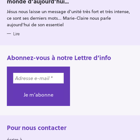
monde d’aujourd’hui…
G
O
R
Jésus nous laisse un message d’unité très fort et très intense,
I
E
ce sont ses derniers mots... Marie-Claire nous parle
S
aujourd'hui de son essentiel
Lire
Abonnez-vous à notre Lettre d’info
Pour nous contacter
écrire à