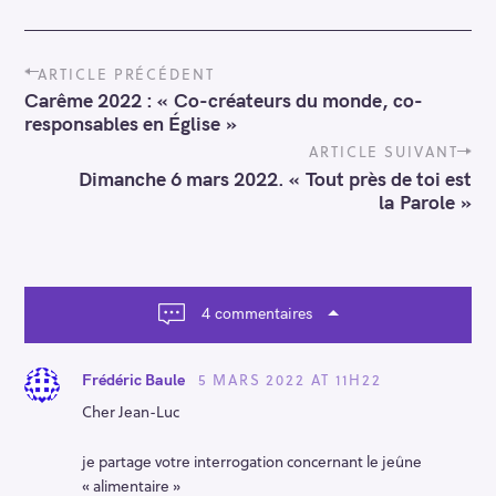
P
ARTICLE PRÉCÉDENT
o
Carême 2022 : « Co-créateurs du monde, co-
s
responsables en Église »
t
n
ARTICLE SUIVANT
a
Dimanche 6 mars 2022. « Tout près de toi est
v
la Parole »
i
g
a
t
i
4 commentaires
o
n
5 MARS 2022 AT 11H22
Frédéric Baule
Cher Jean-Luc
je partage votre interrogation concernant le jeûne
« alimentaire »