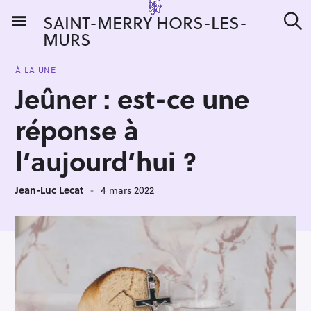
S
SAINT-MERRY HORS-LES-
k
MURS
R
i
e
c
p
h
À LA UNE
t
e
Jeûner : est-ce une
r
o
c
c
h
réponse à
e
o
r
n
l’aujourd’hui ?
:
t
e
Jean-Luc Lecat
4 mars 2022
n
t