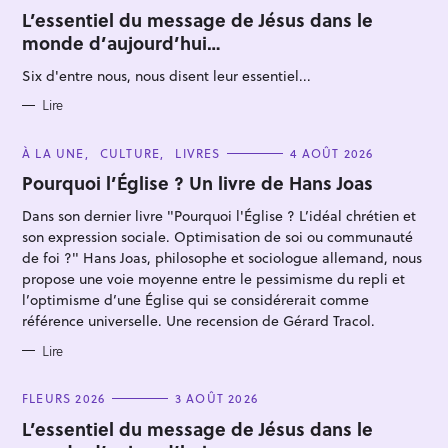
A
T
L’essentiel du message de Jésus dans le
E
monde d’aujourd’hui…
G
O
R
Six d'entre nous, nous disent leur essentiel...
I
E
S
Lire
C
À LA UNE
CULTURE
LIVRES
4 AOÛT 2026
A
T
Pourquoi l’Église ? Un livre de Hans Joas
E
G
Dans son dernier livre "Pourquoi l'Église ? L’idéal chrétien et
O
R
son expression sociale. Optimisation de soi ou communauté
I
E
de foi ?" Hans Joas, philosophe et sociologue allemand, nous
S
propose une voie moyenne entre le pessimisme du repli et
l’optimisme d’une Église qui se considérerait comme
référence universelle. Une recension de Gérard Tracol.
Lire
C
FLEURS 2026
3 AOÛT 2026
A
T
L’essentiel du message de Jésus dans le
E