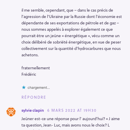
il me semble, cependant, que – dans le cas précis de
l’agression de l’Ukraine par la Russie dont l’économie est
dépendante de ses exportations de pétrole et de gaz –
nous sommes appelés à explorer également ce que
pourrait être un jeûne « énergétique », vécu comme un
R
choix délibéré de sobriété énergétique, en vue de peser
e
collectivement sur la quantité d’hydrocarbures que nous
achetons.
c
h
fraternellement
e
Frédéric
r
c
chargement…
h
RÉPONDRE
e
r
6 MARS 2022 AT 19H30
sylvie clapin
Jeûner est-ce une réponse pour l’ aujourd’hui? « J aime
ta question, Jean- Luc, mais avons nous le choix? L