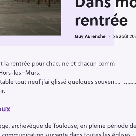
Dans mo
rentrée
Guy Aurenche
25 août 20
t la rentrée pour chacune et chacun comme pour
Hors-les–Murs.
able tout neuf j’ai glissé quelques souvenirs-tréso
ir.
eux
iège, archevêque de Toulouse, en pleine période de
 la communication suivante dans toutes les églises 