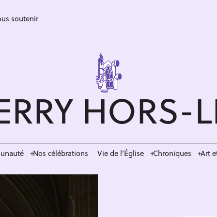
us soutenir
ERRY HORS-
munauté
Nos célébrations
Vie de l’Église
Chroniques
Art e