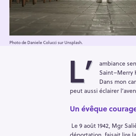
Photo de Daniele Colucci sur Unsplash.
L’
ambiance sen
Saint–Merry 
Dans mon cart
peut aussi éclairer l’aven
Un évêque courag
Le 9 août 1942, Mgr Sal
déportation, faisait lire