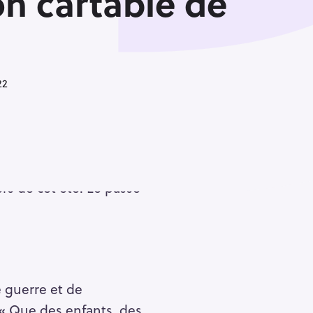
n cartable de
22
 la communauté de
rs de cet été. Le passé
 guerre et de
: « Que des enfants, des