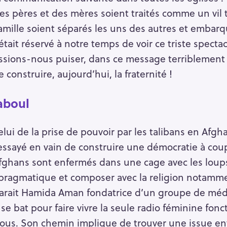
 pères et des mères soient traités comme un vil 
ille soient séparés les uns des autres et embar
 était réservé à notre temps de voir ce triste spec
ssions-nous puiser, dans ce message terriblement a
 construire, aujourd’hui, la fraternité !
Kaboul
elui de la prise de pouvoir par les talibans en Afg
essayé en vain de construire une démocratie à coup
Afghans sont enfermés dans une cage avec les loups
re pragmatique et composer avec la religion notamme
clarait Hamida Aman fondatrice d’un groupe de méd
i se bat pour faire vivre la seule radio féminine fo
ous. Son chemin implique de trouver une issue en