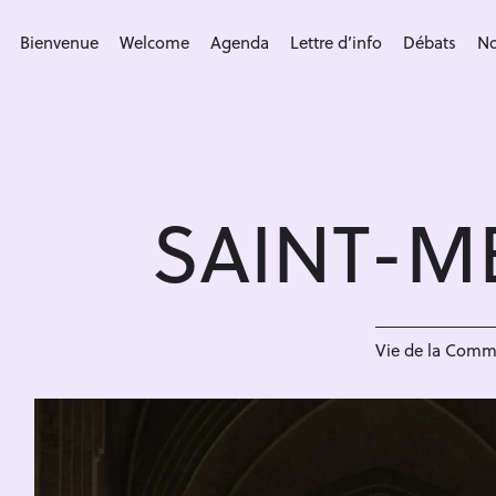
S
k
Bienvenue
Welcome
Agenda
Lettre d’info
Débats
No
i
p
t
o
c
SAINT-M
o
n
t
e
n
Vie de la Com
t