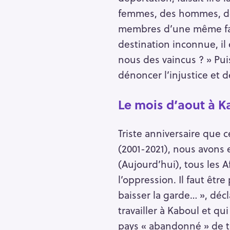
femmes, des hommes, des
membres d’une même fam
destination inconnue, il
nous des vaincus ? » Pui
dénoncer l’injustice et de
Le mois d’aout à 
Triste anniversaire que c
(2001-2021), nous avons 
(Aujourd’hui), tous les 
l’oppression. Il faut êt
R
baisser la garde… », dé
e
travailler à Kaboul et qu
c
pays « abandonné » de t