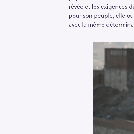
h
rêvée et les exigences 
e
pour son peuple, elle ou
r
Escape
avec la même déterminat
c
h
e
r