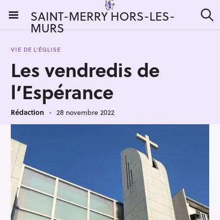
S
SAINT-MERRY HORS-LES-
k
MURS
R
i
e
c
p
h
VIE DE L'ÉGLISE
t
e
Les vendredis de
r
o
c
c
h
l’Espérance
e
o
r
n
:
Rédaction
28 novembre 2022
t
e
n
t