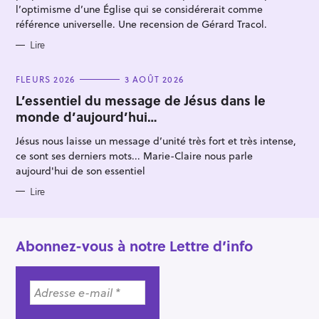
l’optimisme d’une Église qui se considérerait comme
référence universelle. Une recension de Gérard Tracol.
Lire
C
FLEURS 2026
3 AOÛT 2026
A
T
L’essentiel du message de Jésus dans le
E
monde d’aujourd’hui…
G
O
R
Jésus nous laisse un message d’unité très fort et très intense,
I
E
ce sont ses derniers mots... Marie-Claire nous parle
S
aujourd'hui de son essentiel
Lire
Abonnez-vous à notre Lettre d’info