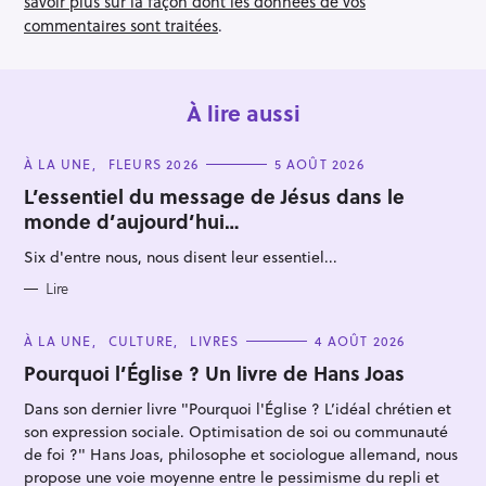
o
r
savoir plus sur la façon dont les données de vos
n
commentaires sont traitées
.
À lire aussi
C
À LA UNE
FLEURS 2026
5 AOÛT 2026
A
T
L’essentiel du message de Jésus dans le
E
monde d’aujourd’hui…
G
O
R
Six d'entre nous, nous disent leur essentiel...
I
E
S
Lire
C
À LA UNE
CULTURE
LIVRES
4 AOÛT 2026
A
T
Pourquoi l’Église ? Un livre de Hans Joas
E
G
Dans son dernier livre "Pourquoi l'Église ? L’idéal chrétien et
O
R
son expression sociale. Optimisation de soi ou communauté
I
E
de foi ?" Hans Joas, philosophe et sociologue allemand, nous
S
propose une voie moyenne entre le pessimisme du repli et