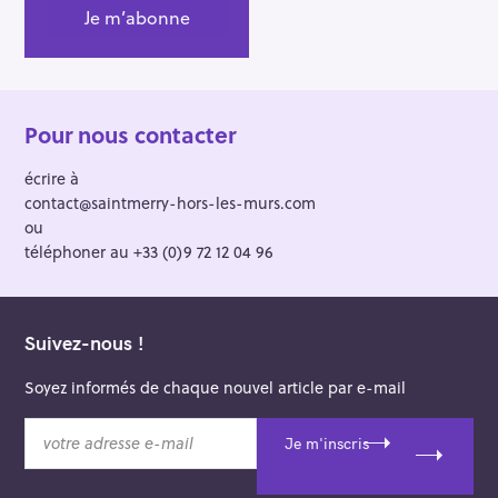
Pour nous contacter
écrire à
contact@saintmerry-hors-les-murs.com
ou
téléphoner au +33 (0)9 72 12 04 96
Suivez-nous !
Soyez informés de chaque nouvel article par e-mail
v
Je m'inscris
o
t