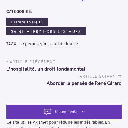
CATEGORIES
COMMUNIQUÉ
SAINT-MERRY HORS-LES-MURS
espérance
mission de france
TAGS
P
ARTICLE PRÉCÉDENT
R
o
L’hospitalité, un droit fondamental
s
e
t
ARTICLE SUIVANT
c
n
Aborder la pensée de René Girard
h
a
e
v
i
r
g
c
a
0 comments
h
t
e
i
Ce site utilise Akismet pour réduire les indésirables.
En