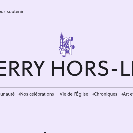
us soutenir
ERRY HORS-
munauté
Nos célébrations
Vie de l’Église
Chroniques
Art e