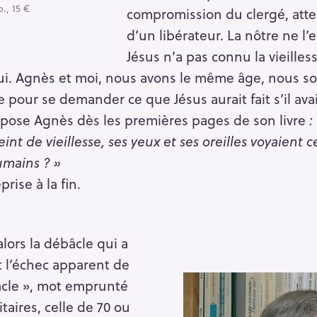
., 15 €
compromission du clergé, atte
d’un libérateur. La nôtre ne l’
Jésus n’a pas connu la vieilles
i. Agnès et moi, nous avons le même âge, nous som
 pour se demander ce que Jésus aurait fait s’il ava
 pose Agnès dès les premières pages de son livre
:
nt de vieillesse, ses yeux et ses oreilles voyaient c
umains ? »
ise à la fin.
ors la débâcle qui a
t l’échec apparent de
âcle », mot emprunté
taires, celle de 70 ou