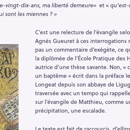
re-vingt-dix-ans, ma liberté demeure
» et «
qu’est-
qui sont les miennes ? »
C’est une relecture de l’évangile sel
Agnès Gueuret à ces interrogations r
pas un commentaire d’exégète, ce qu’
la diplômée de l’École Pratique des 
autrice d’une thèse savante. Non, « c
un baptême » écrit dans la préface le
Longeat depuis son abbaye de Ligugé
traversée avec un tempo qui rappelle 
sur l’évangile de Matthieu, comme 
précipitation, une escalade.
Le texte est fait de raccourcis, d’el