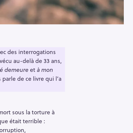
vec des interrogations
t vécu au-delà de 33 ans,
rté demeure
et
à mon
 parle de ce livre qui l’a
ort sous la torture à
ue était terrible :
orruption,