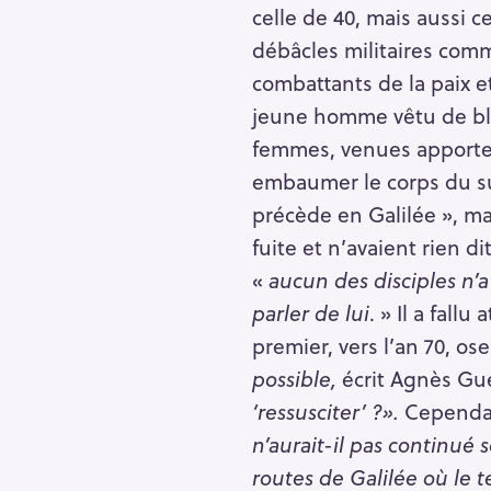
h
celle de 40, mais aussi ce
e
débâcles militaires comm
r
Escape
combattants de la paix e
c
jeune homme vêtu de bla
h
femmes, venues apporte
e
embaumer le corps du sup
r
précède en Galilée », mai
fuite et n’avaient rien di
«
aucun des disciples n’a
parler de lui
. » Il a fall
premier, vers l’an 70, ose
possible,
écrit Agnès Gu
‘ressusciter’ ?».
Cependant
n’aurait-il pas continué 
routes de Galilée où le t