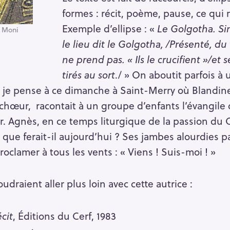
formes : récit, poème, pause, ce qui r
Exemple d’ellipse : «
Le Golgotha. Sim
 Moni
le lieu dit le Golgotha, /Présenté, d
ne prend pas. « Ils le crucifient »/et 
tirés au sort
./ » On aboutit parfois à
, je pense à ce dimanche à Saint-Merry où Blandine
hœur, racontait à un groupe d’enfants l’évangile d
r. Agnès, en ce temps liturgique de la passion du C
que ferait-il aujourd’hui ? Ses jambes alourdies p
roclamer à tous les vents : « Viens ! Suis-moi ! »
udraient aller plus loin avec cette autrice :
cit
, Éditions du Cerf, 1983