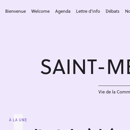
S
k
Bienvenue
Welcome
Agenda
Lettre d’info
Débats
No
i
p
t
o
c
SAINT-M
o
n
t
e
n
Vie de la Com
t
À LA UNE