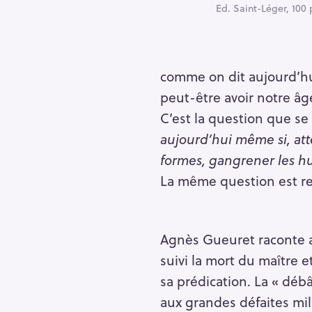
Ed. Saint-Léger, 100 p
comme on dit aujourd’hu
peut-être avoir notre âge
C’est la question que se
aujourd’hui même si, attei
formes, gangrener les h
La même question est repr
Agnès Gueuret raconte al
R
suivi la mort du maître e
e
sa prédication. La « déb
c
aux grandes défaites mili