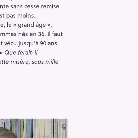
nte sans cesse remise
est pas moins.
se, le « grand âge »,
mes nés en 36. Il faut
it vécu jusqu’à 90 ans.
 « Que ferait-il
ette misère, sous mille