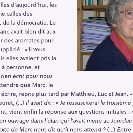
lles d’aujourd’hui, les
e celles des
t de la démocratie. Le
nc avait bien dit aux
r des aromates pour
plicié : « Il vous
s elles avaient pris la
t à personne, et
 rien écrit pour nous
u attendre que Marc, le
 écrire, repris plus tard par Matthieu, Luc et Jean.
«
euret,
(…) Il avait dit : » Je ressusciterai le troisièm
, vient enfin la réponse aux questions initiales : 
son ouvrage dans l’élan qui l’avait mené au Jourdain
exte de Marc nous dit qu’il nous attend ?
(…)
Entre 