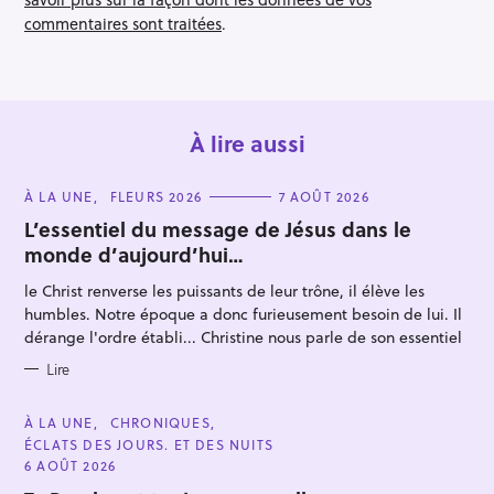
commentaires sont traitées
.
À lire aussi
C
À LA UNE
FLEURS 2026
7 AOÛT 2026
A
T
L’essentiel du message de Jésus dans le
E
monde d’aujourd’hui…
G
O
R
le Christ renverse les puissants de leur trône, il élève les
I
E
humbles. Notre époque a donc furieusement besoin de lui. Il
S
dérange l'ordre établi... Christine nous parle de son essentiel
Lire
C
À LA UNE
CHRONIQUES
A
ÉCLATS DES JOURS. ET DES NUITS
T
E
6 AOÛT 2026
G
O