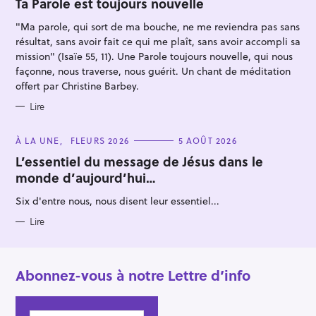
Ta Parole est toujours nouvelle
R
I
"Ma parole, qui sort de ma bouche, ne me reviendra pas sans
E
S
résultat, sans avoir fait ce qui me plaît, sans avoir accompli sa
mission" (Isaïe 55, 11). Une Parole toujours nouvelle, qui nous
façonne, nous traverse, nous guérit. Un chant de méditation
offert par Christine Barbey.
Lire
C
À LA UNE
FLEURS 2026
5 AOÛT 2026
A
T
L’essentiel du message de Jésus dans le
E
monde d’aujourd’hui…
G
O
R
Six d'entre nous, nous disent leur essentiel...
I
E
S
Lire
Abonnez-vous à notre Lettre d’info