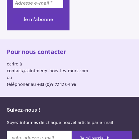
Pour nous contacter
écrire à
contact@saintmerry-hors-les-murs.com
ou
téléphoner au +33 (0)9 72 12 04 96
Suivez-nous !
Soyez informés de chaque nouvel article par e-mail
v
Je m'inscris