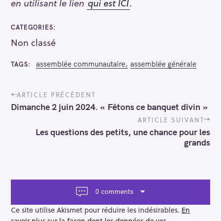
en utilisant le lien
qui est ICI
.
R
e
CATEGORIES
c
Non classé
h
e
assemblée communautaire
assemblée générale
TAGS
r
c
P
ARTICLE PRÉCÉDENT
h
o
Dimanche 2 juin 2024. « Fêtons ce banquet divin »
e
s
t
ARTICLE SUIVANT
r
n
Les questions des petits, une chance pour les
a
grands
v
i
g
a
t
0 comments
i
o
Ce site utilise Akismet pour réduire les indésirables.
En
n
savoir plus sur la façon dont les données de vos