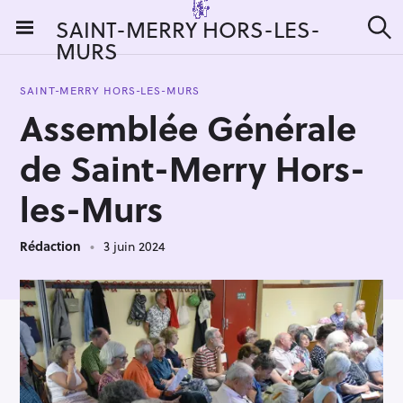
S
SAINT-MERRY HORS-LES-
k
MURS
R
i
e
c
p
h
SAINT-MERRY HORS-LES-MURS
t
e
Assemblée Générale
r
o
c
c
h
de Saint-Merry Hors-
e
o
r
n
les-Murs
:
t
e
Rédaction
3 juin 2024
n
t