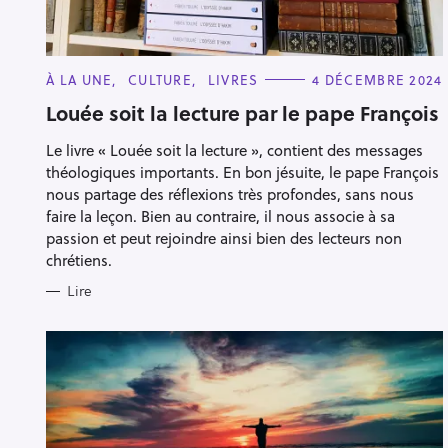
h
e
r
Escape
C
À LA UNE
CULTURE
LIVRES
4 DÉCEMBRE 2024
c
A
T
Louée soit la lecture par le pape François
h
E
G
e
Le livre « Louée soit la lecture », contient des messages
O
R
r
théologiques importants. En bon jésuite, le pape François
I
E
nous partage des réflexions très profondes, sans nous
S
faire la leçon. Bien au contraire, il nous associe à sa
passion et peut rejoindre ainsi bien des lecteurs non
chrétiens.
Lire