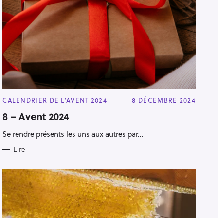
C
CALENDRIER DE L'AVENT 2024
8 DÉCEMBRE 2024
A
T
8 – Avent 2024
E
G
Se rendre présents les uns aux autres par...
O
R
I
Lire
E
S