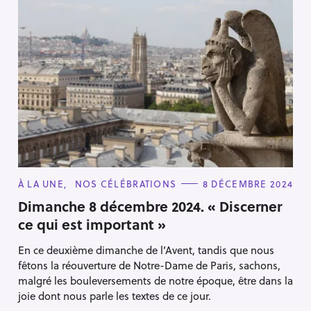
C
À LA UNE
NOS CÉLÉBRATIONS
8 DÉCEMBRE 2024
A
T
Dimanche 8 décembre 2024. « Discerner
E
ce qui est important »
G
O
R
En ce deuxième dimanche de l’Avent, tandis que nous
I
E
fêtons la réouverture de Notre-Dame de Paris, sachons,
S
malgré les bouleversements de notre époque, être dans la
joie dont nous parle les textes de ce jour.