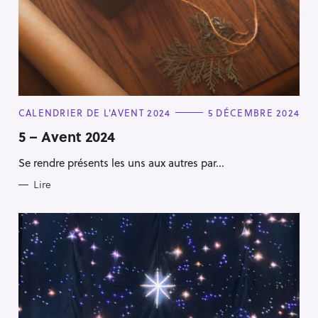
C
CALENDRIER DE L'AVENT 2024
5 DÉCEMBRE 2024
A
T
5 – Avent 2024
E
G
Se rendre présents les uns aux autres par...
O
R
I
Lire
E
S