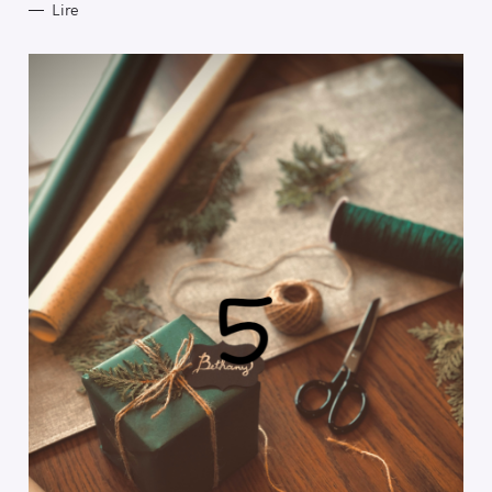
I
Lire
E
S