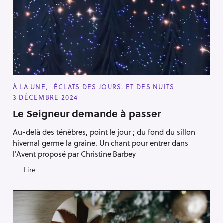
C
À LA UNE
ÉCLATS DES JOURS. ET DES NUITS
A
3 DÉCEMBRE 2024
T
E
Le Seigneur demande à passer
G
O
R
Au-delà des ténèbres, point le jour ; du fond du sillon
I
E
hivernal germe la graine. Un chant pour entrer dans
S
l'Avent proposé par Christine Barbey
Lire