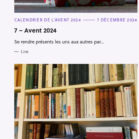
C
CALENDRIER DE L'AVENT 2024
7 DÉCEMBRE 2024
A
T
7 – Avent 2024
E
G
Se rendre présents les uns aux autres par...
O
R
I
Lire
E
S
R
e
c