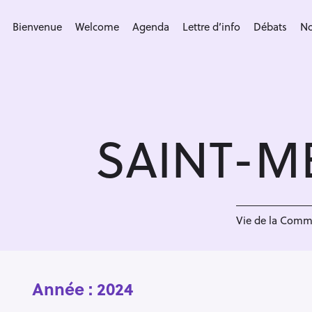
S
k
Bienvenue
Welcome
Agenda
Lettre d’info
Débats
No
i
p
t
o
c
SAINT-M
o
n
t
e
n
Vie de la Com
t
Année :
2024