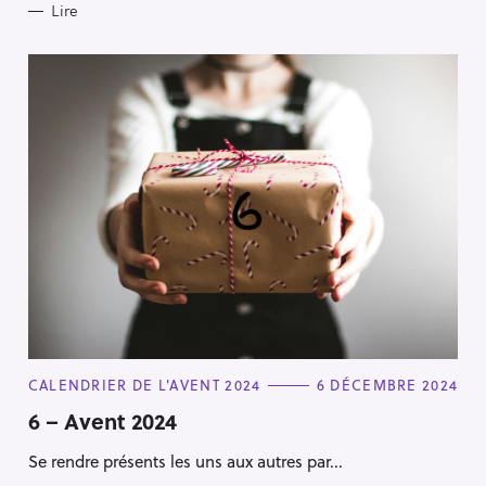
Lire
C
CALENDRIER DE L'AVENT 2024
6 DÉCEMBRE 2024
A
T
6 – Avent 2024
E
G
Se rendre présents les uns aux autres par...
O
R