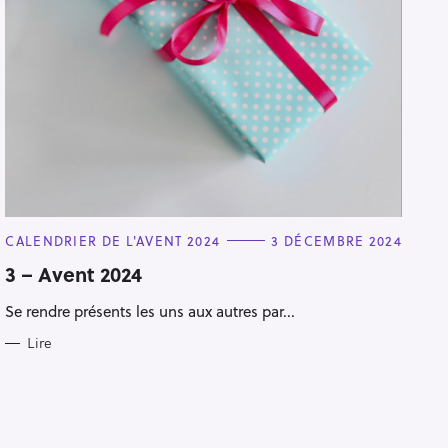
C
CALENDRIER DE L'AVENT 2024
3 DÉCEMBRE 2024
A
T
3 – Avent 2024
E
G
Se rendre présents les uns aux autres par...
O
R
I
Lire
E
S