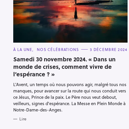
C
À LA UNE
NOS CÉLÉBRATIONS
3 DÉCEMBRE 2024
A
T
Samedi 30 novembre 2024. « Dans un
E
monde de crises, comment vivre de
G
O
l’espérance ? »
R
I
E
L'Avent, un temps où nous pouvons agir, malgré tous nos
S
manques, pour avancer sur la route qui nous conduit vers
ce Jésus, Prince de la paix. Le Père nous veut debout,
veilleurs, signes d'espérance. La Messe en Plein Monde à
Notre-Dame-des-Anges.
Lire