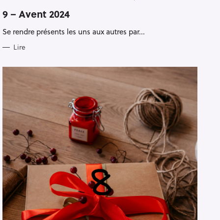
A
T
9 – Avent 2024
E
G
Se rendre présents les uns aux autres par...
O
R
I
Lire
E
S