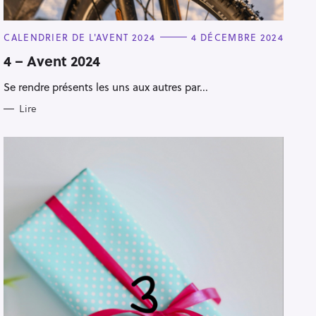
C
CALENDRIER DE L'AVENT 2024
4 DÉCEMBRE 2024
A
T
4 – Avent 2024
E
G
Se rendre présents les uns aux autres par...
O
R
I
Lire
E
S