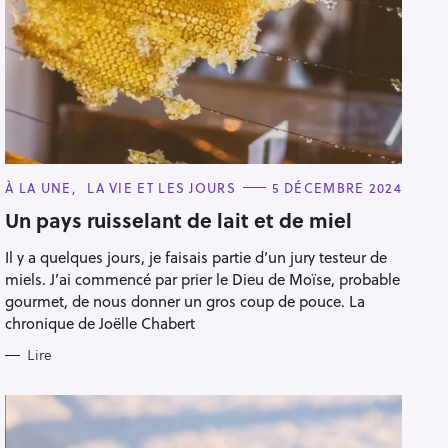
C
À LA UNE
LA VIE ET LES JOURS
5 DÉCEMBRE 2024
A
T
Un pays ruisselant de lait et de miel
E
G
Il y a quelques jours, je faisais partie d’un jury testeur de
O
R
miels. J’ai commencé par prier le Dieu de Moïse, probable
I
E
gourmet, de nous donner un gros coup de pouce. La
S
chronique de Joëlle Chabert
Lire