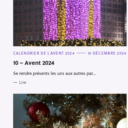
C
CALENDRIER DE L'AVENT 2024
10 DÉCEMBRE 2024
A
T
10 – Avent 2024
E
G
Se rendre présents les uns aux autres par...
O
R
I
Lire
E
S