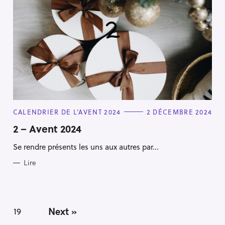
C
CALENDRIER DE L'AVENT 2024
2 DÉCEMBRE 2024
A
T
2 – Avent 2024
E
G
Se rendre présents les uns aux autres par...
O
R
I
Lire
E
S
Next »
19