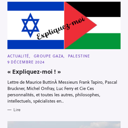
C
ACTUALITÉ
GROUPE GAZA
PALESTINE
A
9 DÉCEMBRE 2024
T
E
« Expliquez-moi ! »
G
O
R
Lettre de Maurice ButtinÀ Messieurs Frank Tapiro, Pascal
I
E
Bruckner, Michel Onfray, Luc Ferry et Cie Ces
S
personnalités, et toutes les autres, philosophes,
intellectuels, spécialistes en..
Lire