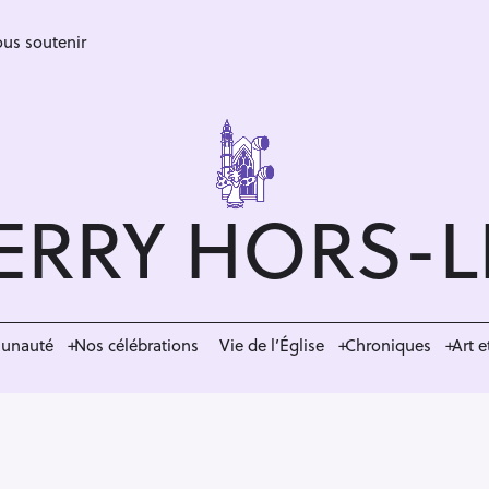
us soutenir
ERRY HORS-
munauté
Nos célébrations
Vie de l’Église
Chroniques
Art e