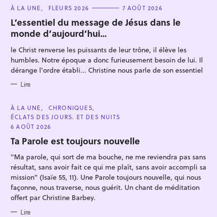
C
À LA UNE
FLEURS 2026
7 AOÛT 2026
A
T
L’essentiel du message de Jésus dans le
E
monde d’aujourd’hui…
G
O
R
le Christ renverse les puissants de leur trône, il élève les
I
E
humbles. Notre époque a donc furieusement besoin de lui. Il
S
dérange l'ordre établi... Christine nous parle de son essentiel
Lire
C
À LA UNE
CHRONIQUES
A
ÉCLATS DES JOURS. ET DES NUITS
T
E
6 AOÛT 2026
G
O
Ta Parole est toujours nouvelle
R
I
"Ma parole, qui sort de ma bouche, ne me reviendra pas sans
E
S
résultat, sans avoir fait ce qui me plaît, sans avoir accompli sa
mission" (Isaïe 55, 11). Une Parole toujours nouvelle, qui nous
façonne, nous traverse, nous guérit. Un chant de méditation
offert par Christine Barbey.
Lire