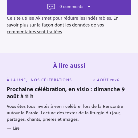
t
0 comments
i
o
Ce site utilise Akismet pour réduire les indésirables.
En
n
savoir plus sur la façon dont les données de vos
commentaires sont traitées
.
À lire aussi
C
À LA UNE
NOS CÉLÉBRATIONS
8 AOÛT 2026
A
T
Prochaine célébration, en visio : dimanche 9
E
août à 11 h
G
O
R
Vous êtes tous invités à venir célébrer lors de la Rencontre
I
E
autour la Parole. Lecture des textes de la liturgie du jour,
S
partages, chants, prières et images.
Lire