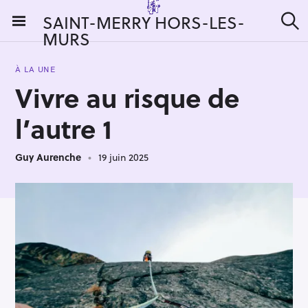
S
SAINT-MERRY HORS-LES-
k
MURS
R
i
e
c
p
h
À LA UNE
t
e
Vivre au risque de
r
o
c
c
h
l’autre 1
e
o
r
n
:
Guy Aurenche
19 juin 2025
t
e
n
t