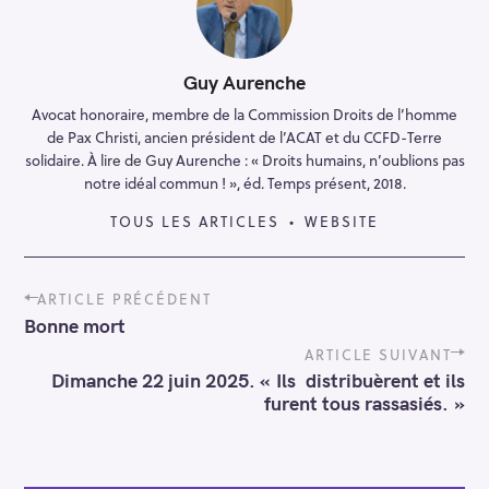
Guy Aurenche
Avocat honoraire, membre de la Commission Droits de l’homme
de Pax Christi, ancien président de l’ACAT et du CCFD-Terre
solidaire. À lire de Guy Aurenche : « Droits humains, n’oublions pas
notre idéal commun ! », éd. Temps présent, 2018.
TOUS LES ARTICLES
WEBSITE
P
ARTICLE PRÉCÉDENT
o
Bonne mort
s
t
ARTICLE SUIVANT
n
Dimanche 22 juin 2025. « Ils distribuèrent et ils
a
furent tous rassasiés. »
v
i
g
a