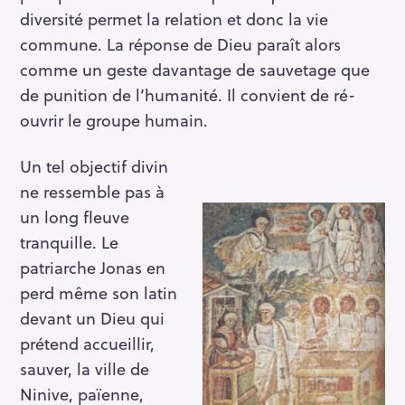
diversité permet la relation et donc la vie
commune. La réponse de Dieu paraît alors
comme un geste davantage de sauvetage que
R
de punition de l’humanité. Il convient de ré-
e
ouvrir le groupe humain.
c
h
Un tel objectif divin
e
r
ne ressemble pas à
c
un long fleuve
h
tranquille. Le
e
patriarche Jonas en
r
perd même son latin
devant un Dieu qui
prétend accueillir,
sauver, la ville de
Ninive, païenne,