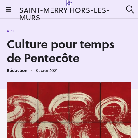
S
SAINT-MERRY HORS-LES-
k
MURS
S
i
e
a
p
r
ART
t
c
Culture pour temps
h
o
c
de Pentecôte
o
n
Rédaction
8 June 2021
t
e
n
t