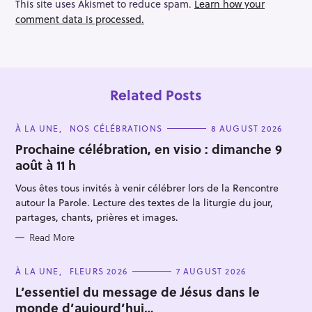
o
This site uses Akismet to reduce spam.
Learn how your
n
comment data is processed.
Related Posts
C
À LA UNE
NOS CÉLÉBRATIONS
8 AUGUST 2026
A
T
Prochaine célébration, en visio : dimanche 9
E
août à 11 h
G
O
R
Vous êtes tous invités à venir célébrer lors de la Rencontre
I
E
autour la Parole. Lecture des textes de la liturgie du jour,
S
partages, chants, prières et images.
Read More
C
À LA UNE
FLEURS 2026
7 AUGUST 2026
A
T
L’essentiel du message de Jésus dans le
E
monde d’aujourd’hui…
G