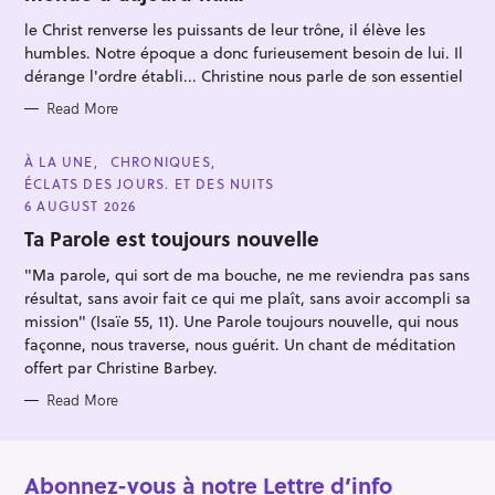
O
R
le Christ renverse les puissants de leur trône, il élève les
I
E
humbles. Notre époque a donc furieusement besoin de lui. Il
S
dérange l'ordre établi... Christine nous parle de son essentiel
Read More
C
À LA UNE
CHRONIQUES
A
ÉCLATS DES JOURS. ET DES NUITS
T
E
6 AUGUST 2026
G
O
Ta Parole est toujours nouvelle
R
I
"Ma parole, qui sort de ma bouche, ne me reviendra pas sans
E
S
résultat, sans avoir fait ce qui me plaît, sans avoir accompli sa
mission" (Isaïe 55, 11). Une Parole toujours nouvelle, qui nous
façonne, nous traverse, nous guérit. Un chant de méditation
offert par Christine Barbey.
Read More
Abonnez-vous à notre Lettre d’info