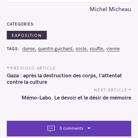
Michel Micheau
CATEGORIES
EXPOSITION
danse
quentin guichard
socle
souffle
vienne
TAGS
S
e
P
a
PREVIOUS ARTICLE
o
r
Gaza : après la destruction des corps, l’attentat
s
contre la culture
c
t
n
NEXT ARTICLE
h
a
Mémo-Labo. Le devoir et le désir de mémoire
f
v
o
i
r
g
a
:
t
0 comments
i