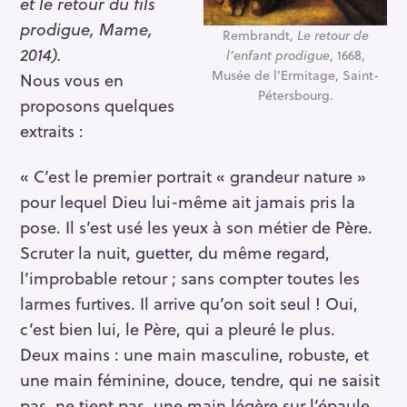
et le retour du fils
prodigue, Mame,
Rembrandt,
Le retour de
2014).
l’enfant prodigue
, 1668,
Musée de l’Ermitage, Saint-
Nous vous en
Pétersbourg.
proposons quelques
extraits :
« C’est le premier portrait « grandeur nature »
pour lequel Dieu lui-même ait jamais pris la
pose. Il s’est usé les yeux à son métier de Père.
Scruter la nuit, guetter, du même regard,
l’improbable retour ; sans compter toutes les
larmes furtives. Il arrive qu’on soit seul ! Oui,
c’est bien lui, le Père, qui a pleuré le plus.
Deux mains : une main masculine, robuste, et
une main féminine, douce, tendre, qui ne saisit
pas, ne tient pas, une main légère sur l’épaule,