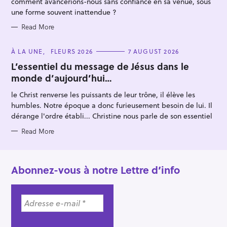
comment avancerions-nous sans confiance en sa venue, sous
une forme souvent inattendue ?
Read More
C
À LA UNE
FLEURS 2026
7 AUGUST 2026
A
T
L’essentiel du message de Jésus dans le
E
monde d’aujourd’hui…
G
O
R
le Christ renverse les puissants de leur trône, il élève les
I
E
humbles. Notre époque a donc furieusement besoin de lui. Il
S
dérange l'ordre établi... Christine nous parle de son essentiel
Read More
Abonnez-vous à notre Lettre d’info