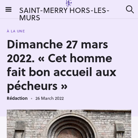
S
SAINT-MERRY HORS-LES-
k
MURS
S
i
e
a
p
r
À LA UNE
t
c
Dimanche 27 mars
h
o
c
2022. « Cet homme
o
n
fait bon accueil aux
t
pécheurs »
e
n
t
Rédaction
26 March 2022