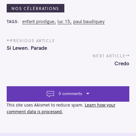
NOS CÉLÉBRATIONS
enfant prodigue
luc 15
paul baudiquey
TAGS
P
PREVIOUS ARTICLE
o
Si Lewen. Parade
s
t
NEXT ARTICLE
n
Credo
a
v
i
g
a
0 comments
t
i
This site uses Akismet to reduce spam.
Learn how your
o
comment data is processed.
n