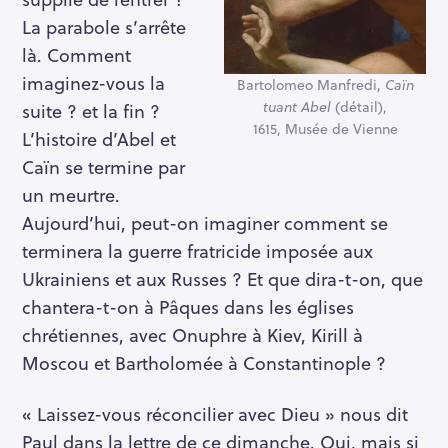
La parabole s’arrête
là. Comment
imaginez-vous la
Bartolomeo Manfredi,
Caïn
tuant Abel
(détail),
suite ? et la fin ?
1615, Musée de Vienne
L’histoire d’Abel et
Caïn se termine par
un meurtre.
Aujourd’hui, peut-on imaginer comment se
terminera la guerre fratricide imposée aux
Ukrainiens et aux Russes ? Et que dira-t-on, que
chantera-t-on à Pâques dans les églises
chrétiennes, avec Onuphre à Kiev, Kirill à
Moscou et Bartholomée à Constantinople ?
« Laissez-vous réconcilier avec Dieu » nous dit
Paul dans la lettre de ce dimanche. Oui, mais si