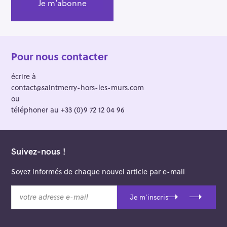
Pour nous contacter
écrire à
contact@saintmerry-hors-les-murs.com
ou
téléphoner au +33 (0)9 72 12 04 96
Suivez-nous !
Soyez informés de chaque nouvel article par e-mail
v
Je m'inscris
o
t
r