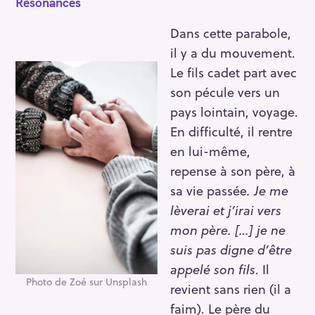
Résonances
Dans cette parabole,
il y a du mouvement.
Le fils cadet part avec
son pécule vers un
pays lointain, voyage.
En difficulté, il rentre
en lui-même,
S
repense à son père, à
e
sa vie passée
. Je me
a
lèverai et j’irai vers
r
mon père. […] je ne
c
suis pas digne d’être
h
appelé son fils
. Il
f
Photo de Zoé sur Unsplash
o
revient sans rien (il a
r
faim). Le père du