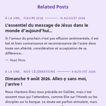
Related Posts
C
À LA UNE
FLEURS 2026
10 AUGUST 2026
A
T
L’essentiel du message de Jésus dans le
E
monde d’aujourd’hui…
G
O
R
Si l’amour du prochain n’est pas effusion sentimentale, il est
I
E
bel et bien connaissance et reconnaissance de l’autre dans
S
toute son altérité, considération et acceptation de sa
différence...
Read More
C
À LA UNE
NOS CÉLÉBRATIONS
9 AUGUST 2026
A
T
Dimanche 9 août 2026. Allez-y sans moi,
E
j’arrive !
G
O
R
Nous chantons Dieu nous précède en Galilée, mais c'est
I
E
souvent nous qui l'attendons, comme Elie sur l'Horeb ou les
S
disciples sur la barque. Le doute est parfois stimulant, mais