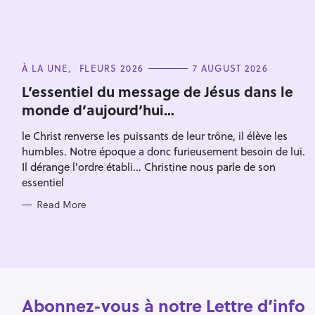
i
o
n
C
À LA UNE
FLEURS 2026
7 AUGUST 2026
A
T
L’essentiel du message de Jésus dans le
E
monde d’aujourd’hui…
G
O
R
le Christ renverse les puissants de leur trône, il élève les
I
E
humbles. Notre époque a donc furieusement besoin de lui.
S
Il dérange l'ordre établi... Christine nous parle de son
essentiel
Read More
Abonnez-vous à notre Lettre d’info