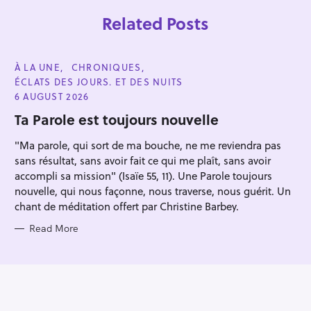
Related Posts
C
À LA UNE
CHRONIQUES
A
ÉCLATS DES JOURS. ET DES NUITS
T
E
6 AUGUST 2026
G
O
Ta Parole est toujours nouvelle
R
I
"Ma parole, qui sort de ma bouche, ne me reviendra pas
E
S
sans résultat, sans avoir fait ce qui me plaît, sans avoir
accompli sa mission" (Isaïe 55, 11). Une Parole toujours
nouvelle, qui nous façonne, nous traverse, nous guérit. Un
chant de méditation offert par Christine Barbey.
Read More