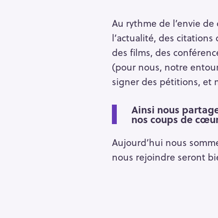
Au rythme de l’envie de
l’actualité, des citation
des films, des conféren
(pour nous, notre entour
signer des pétitions, et
S
e
Ainsi nous partage
a
nos coups de cœur
r
c
Aujourd’hui nous sommes 
h
nous rejoindre seront bi
f
o
r
: