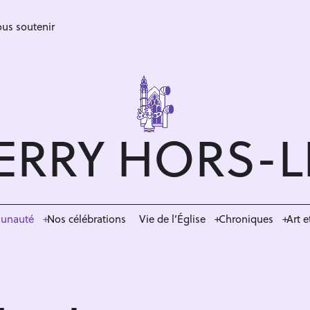
us soutenir
ERRY HORS-
munauté
Nos célébrations
Vie de l’Église
Chroniques
Art e