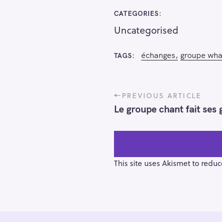
CATEGORIES
Uncategorised
échanges
groupe wh
TAGS
P
PREVIOUS ARTICLE
o
Le groupe chant fait se
s
t
n
a
v
This site uses Akismet to redu
i
g
a
t