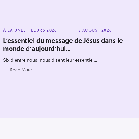
C
À LA UNE
FLEURS 2026
5 AUGUST 2026
A
T
L’essentiel du message de Jésus dans le
E
monde d’aujourd’hui…
G
O
R
Six d'entre nous, nous disent leur essentiel...
I
E
S
Read More