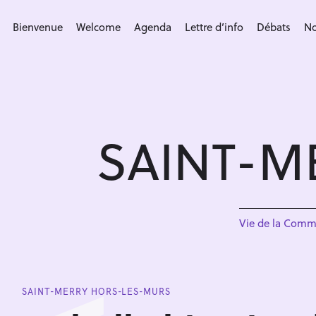
S
k
Bienvenue
Welcome
Agenda
Lettre d’info
Débats
No
i
p
t
o
c
SAINT-M
o
n
t
e
n
Vie de la Com
t
SAINT-MERRY HORS-LES-MURS