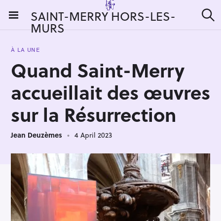
S
SAINT-MERRY HORS-LES-
k
MURS
S
i
e
a
p
r
À LA UNE
t
c
Quand Saint-Merry
h
o
c
accueillait des œuvres
o
n
sur la Résurrection
t
e
Jean Deuzèmes
4 April 2023
n
t