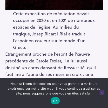
Cette exposition de méditation devait
occuper en 2020 et en 2021 de nombreux
espaces de l’église. Au milieu du
tragique, Josep Ricart i Rial a traduit
l’espoir en couleur sur le mode d’un
Greco.
Étrangement proche de l’esprit de l’œuvre
précédente de Carole Texier, il a lui aussi
dessiné un corps dansant de Ressuscité, qu’il
faut lire à l’aune de ses mises en croix : une
espérance se niche au milieu de la torture. La
Nous utilisons des cookies pour vous garantir la meilleure
verticale devient fondamentale, le mouvement
expérience sur notre site web. Si vous continuez à utiliser ce
du corps est accentué par le contraste des
site, nous supposerons que vous en êtes satisfait.
couleurs (le bleu et l’ocre), tandis que le
OK
traitement des visages devient accessoire.