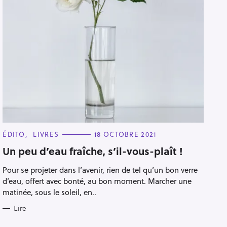
Pour effacer la recherche appuyez sur
C
ÉDITO
LIVRES
18 OCTOBRE 2021
A
T
Un peu d’eau fraîche, s’il-vous-plaît !
E
G
Pour se projeter dans l’avenir, rien de tel qu’un bon verre
O
R
d’eau, offert avec bonté, au bon moment. Marcher une
I
E
matinée, sous le soleil, en..
S
Lire