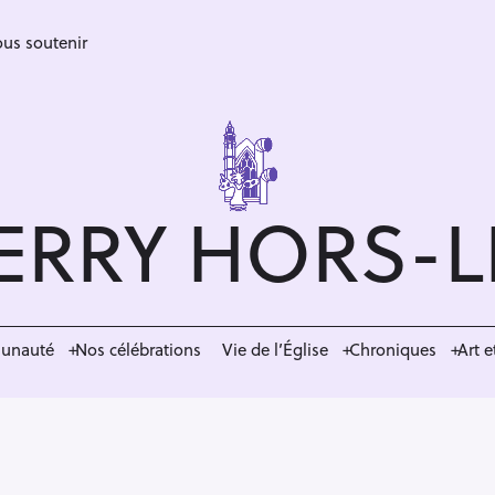
us soutenir
ERRY HORS-
munauté
Nos célébrations
Vie de l’Église
Chroniques
Art e