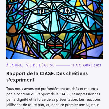
C
À LA UNE
VIE DE L'ÉGLISE
18 OCTOBRE 2021
A
T
Rapport de la CIASE. Des chrétiens
E
s’expriment
G
O
R
Tous nous avons été profondément touchés et meurtris
I
E
par le contenu du Rapport de la CIASE, et impressionnés
S
par la dignité et la force de sa présentation. Les réactions
jaillissent de toute part, et, dans ce premier temps, nous