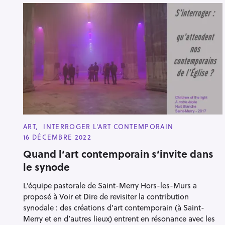
C
ART
INTERROGER L'ART CONTEMPORAIN
A
16 DÉCEMBRE 2022
T
E
Quand l’art contemporain s’invite dans
G
O
le synode
R
I
E
L’équipe pastorale de Saint-Merry Hors-les-Murs a
S
proposé à Voir et Dire de revisiter la contribution
synodale : des créations d’art contemporain (à Saint-
Merry et en d’autres lieux) entrent en résonance avec les