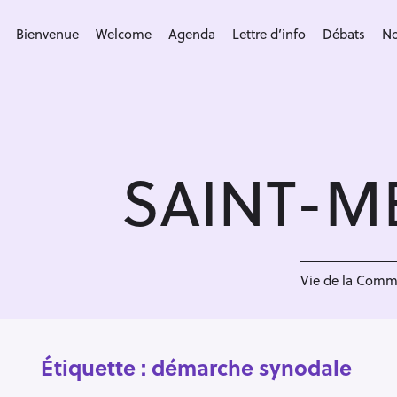
S
k
Bienvenue
Welcome
Agenda
Lettre d’info
Débats
No
i
p
t
o
c
SAINT-M
o
n
t
e
n
Vie de la Com
t
Étiquette :
démarche synodale