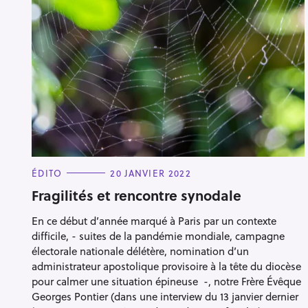
R
e
c
h
e
C
ÉDITO
20 JANVIER 2022
A
r
T
Fragilités et rencontre synodale
Escape
E
c
G
En ce début d’année marqué à Paris par un contexte
O
h
R
difficile, - suites de la pandémie mondiale, campagne
I
e
E
électorale nationale délétère, nomination d’un
S
r
administrateur apostolique provisoire à la tête du diocèse
pour calmer une situation épineuse -, notre Frère Évêque
Georges Pontier (dans une interview du 13 janvier dernier