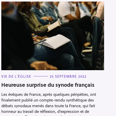
C
VIE DE L'ÉGLISE
25 SEPTEMBRE 2022
A
T
Heureuse surprise du synode français
E
G
Les évêques de France, après quelques péripéties, ont
O
R
finalement publié un compte-rendu synthétique des
I
E
débats synodaux menés dans toute la France, qui fait
S
honneur au travail de réflexion, d’expression et de