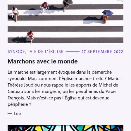
C
SYNODE
VIE DE L'ÉGLISE
27 SEPTEMBRE 2022
A
T
Marchons avec le monde
E
G
La marche est largement évoquée dans la démarche
O
R
synodale. Mais comment l’Église marche–t-elle ? Marie-
I
E
Thérèse Joudiou nous rappelle les apports de Michel de
S
Certeau sur « les marges », ou les périphéries du Pape
François. Mais n’est-ce pas l’Église qui est devenue
périphérie ?
Lire