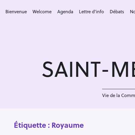
S
k
Bienvenue
Welcome
Agenda
Lettre d’info
Débats
No
i
p
t
o
c
SAINT-M
o
n
t
e
n
Vie de la Com
t
Étiquette :
Royaume