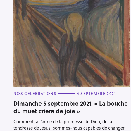
e
r
C
NOS CÉLÉBRATIONS
4 SEPTEMBRE 2021
A
T
Dimanche 5 septembre 2021. « La bouche
E
du muet criera de joie »
G
O
R
Comment, à l’aune de la promesse de Dieu, de la
I
E
tendresse de Jésus, sommes-nous capables de changer
S