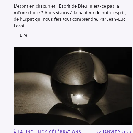
R
L'esprit en chacun et l'Esprit de Dieu, n'est-ce pas la
I
E
même chose ? Alors vivons à la hauteur de notre esprit,
S
de l'Esprit qui nous fera tout comprendre. Par Jean-Luc
Lecat
Lire
C
À LA UNE
NOS CÉLÉBRATIONS
22 JANVIER 2023