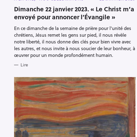
A
T
Dimanche 22 janvier 2023. « Le Christ m’a
E
envoyé pour annoncer l’Évangile »
G
O
R
En ce dimanche de la semaine de prière pour l'unité des
I
E
chrétiens, Jésus remet les gens sur pied, il nous révèle
S
notre liberté, il nous donne des clés pour bien vivre avec
les autres, et nous invite à nous soucier de leur bonheur, à
œuvrer pour un monde profondément humain.
Lire
R
e
c
h
e
r
Escape
c
h