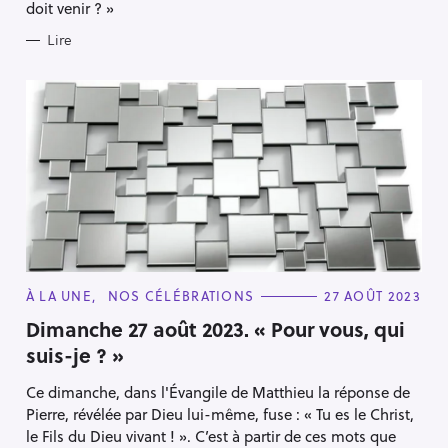
doit venir ? »
Lire
C
À LA UNE
NOS CÉLÉBRATIONS
27 AOÛT 2023
A
T
Dimanche 27 août 2023. « Pour vous, qui
E
suis-je ? »
G
O
R
Ce dimanche, dans l'Évangile de Matthieu la réponse de
I
E
Pierre, révélée par Dieu lui-même, fuse : « Tu es le Christ,
S
le Fils du Dieu vivant ! ». C’est à partir de ces mots que