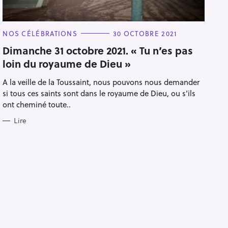
C
NOS CÉLÉBRATIONS
30 OCTOBRE 2021
A
T
Dimanche 31 octobre 2021. « Tu n’es pas
E
loin du royaume de Dieu »
G
O
R
A la veille de la Toussaint, nous pouvons nous demander
I
E
si tous ces saints sont dans le royaume de Dieu, ou s’ils
S
ont cheminé toute..
Lire