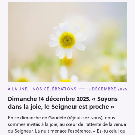
C
À LA UNE
NOS CÉLÉBRATIONS
15 DÉCEMBRE 2025
A
T
Dimanche 14 décembre 2025. « Soyons
E
dans la joie, le Seigneur est proche »
G
O
R
En ce dimanche de Gaudete (réjouissez-vous), nous
I
E
sommes invités à la joie, au cœur de l’attente de la venue
S
du Seigneur. La nuit menace l’espérance, « Es-tu celui qui