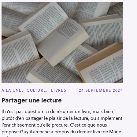
C
À LA UNE
CULTURE
LIVRES
24 SEPTEMBRE 2024
A
T
Partager une lecture
E
G
Il n’est pas question ici de résumer un livre, mais bien
O
R
plutôt d’en partager le plaisir de la lecture, ou simplement
I
E
l’enrichissement qu’elle procure. C'est ce que nous
S
propose Guy Aurenche à propos du dernier livre de Marie