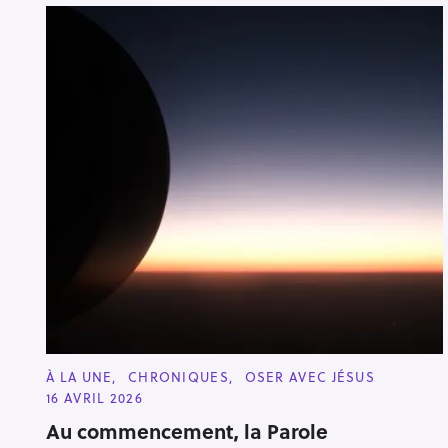
C
À LA UNE
CHRONIQUES
OSER AVEC JÉSUS
A
16 AVRIL 2026
T
E
Au commencement, la Parole
G
O