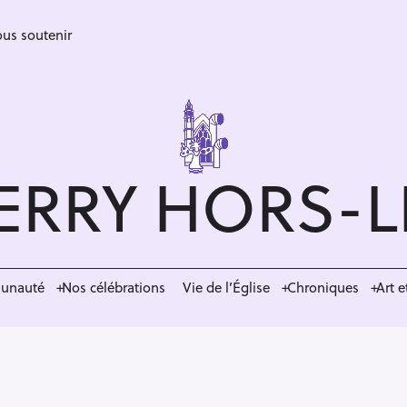
us soutenir
ERRY HORS-
munauté
Nos célébrations
Vie de l’Église
Chroniques
Art e