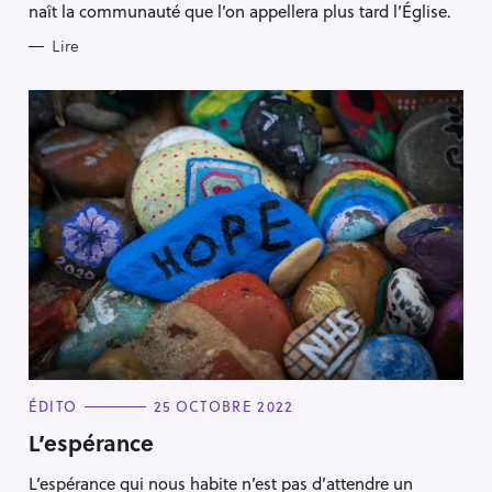
naît la communauté que l’on appellera plus tard l’Église.
Lire
C
ÉDITO
25 OCTOBRE 2022
A
T
L’espérance
E
G
L’espérance qui nous habite n’est pas d’attendre un
O