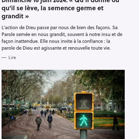
E
qu’il se lève, la semence germe et
G
O
grandit »
R
I
E
L'action de Dieu passe par nous de bien des façons. Sa
S
Parole semée en nous grandit, souvent à notre insu et de
façon inattendue. Elle nous invite à la confiance : la
parole de Dieu est agissante et renouvelle toute vie.
Lire
Pour effacer la recherche appuyez sur