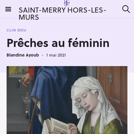
S
SAINT-MERRY HORS-LES-
k
MURS
R
i
e
c
p
h
CLIN DIEU
t
e
Prêches au féminin
r
o
c
c
h
e
Blandine Ayoub
1 mai 2021
o
r
n
:
t
e
n
t