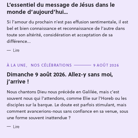
T
L’essentiel du message de Jésus dans le
E
monde d’aujourd’hui…
G
O
R
Si l’amour du prochain n’est pas effusion sentimentale, il est
I
E
bel et bien connaissance et reconnaissance de l’autre dans
S
toute son altérité, considération et acceptation de sa
différence...
Lire
C
À LA UNE
NOS CÉLÉBRATIONS
9 AOÛT 2026
A
T
Dimanche 9 août 2026. Allez-y sans moi,
E
j’arrive !
G
O
R
Nous chantons Dieu nous précède en Galilée, mais c'est
I
E
souvent nous qui l'attendons, comme Elie sur l'Horeb ou les
S
disciples sur la barque. Le doute est parfois stimulant, mais
comment avancerions-nous sans confiance en sa venue, sous
une forme souvent inattendue ?
Lire