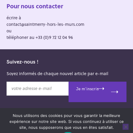
Pour nous contacter
écrire à
contact@saintmerry-hors-les-murs.com
ou
téléphoner au +33 (0)9 72 12 04 96
Suivez-nous !
Soyez informés de chaque nouvel article par e-mail
v
Je m'inscris
o
t
r
e
Nous utilisons des cookies pour vous garantir la meilleure
a
© 2026 Saint-Merry Hors-les-Murs.
expérience sur notre site web. Si vous continuez à utiliser ce
d
Theme: Felt by
Pixelgrade
.
site, nous supposerons que vous en êtes satisfait.
r