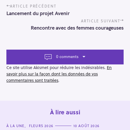
P
ARTICLE PRÉCÉDENT
o
Lancement du projet Avenir
s
t
ARTICLE SUIVANT
n
Rencontre avec des femmes courageuses
a
v
i
g
a
0 comments
t
i
Ce site utilise Akismet pour réduire les indésirables.
En
o
savoir plus sur la façon dont les données de vos
n
commentaires sont traitées
.
À lire aussi
C
À LA UNE
FLEURS 2026
10 AOÛT 2026
A