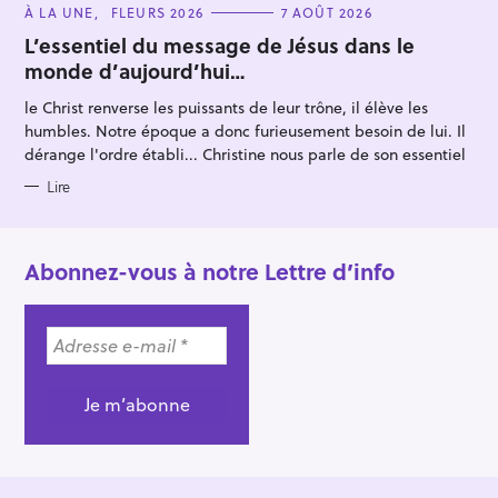
C
À LA UNE
FLEURS 2026
7 AOÛT 2026
A
T
L’essentiel du message de Jésus dans le
E
monde d’aujourd’hui…
G
O
R
le Christ renverse les puissants de leur trône, il élève les
I
E
humbles. Notre époque a donc furieusement besoin de lui. Il
S
dérange l'ordre établi... Christine nous parle de son essentiel
Lire
Abonnez-vous à notre Lettre d’info