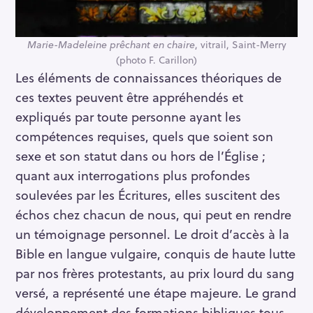
h
e
Marie-Madeleine prêchant en chaire
, vitrail, Saint-Merry
r
(photo F. Carillon)
c
Les éléments de connaissances théoriques de
h
ces textes peuvent être appréhendés et
e
expliqués par toute personne ayant les
r
compétences requises, quels que soient son
sexe et son statut dans ou hors de l’Église ;
quant aux interrogations plus profondes
soulevées par les Écritures, elles suscitent des
échos chez chacun de nous, qui peut en rendre
un témoignage personnel. Le droit d’accès à la
Bible en langue vulgaire, conquis de haute lutte
par nos frères protestants, au prix lourd du sang
versé, a représenté une étape majeure. Le grand
développement des formations bibliques tous