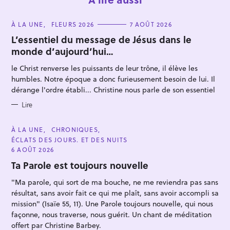
C
À LA UNE
FLEURS 2026
7 AOÛT 2026
A
T
L’essentiel du message de Jésus dans le
E
monde d’aujourd’hui…
G
O
R
le Christ renverse les puissants de leur trône, il élève les
I
E
humbles. Notre époque a donc furieusement besoin de lui. Il
S
dérange l'ordre établi... Christine nous parle de son essentiel
Lire
C
À LA UNE
CHRONIQUES
A
ÉCLATS DES JOURS. ET DES NUITS
T
E
6 AOÛT 2026
G
O
Ta Parole est toujours nouvelle
R
I
"Ma parole, qui sort de ma bouche, ne me reviendra pas sans
E
S
résultat, sans avoir fait ce qui me plaît, sans avoir accompli sa
mission" (Isaïe 55, 11). Une Parole toujours nouvelle, qui nous
façonne, nous traverse, nous guérit. Un chant de méditation
offert par Christine Barbey.