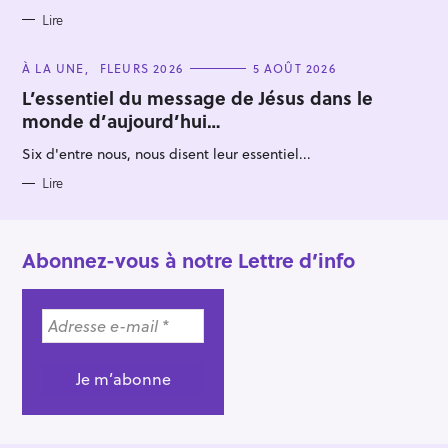
Lire
C
À LA UNE
FLEURS 2026
5 AOÛT 2026
A
T
L’essentiel du message de Jésus dans le
E
monde d’aujourd’hui…
G
O
R
Six d'entre nous, nous disent leur essentiel...
I
E
S
Lire
Abonnez-vous à notre Lettre d’info