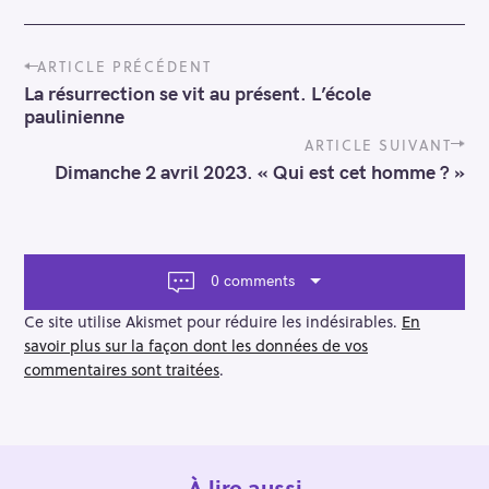
c
h
P
e
ARTICLE PRÉCÉDENT
o
r
La résurrection se vit au présent. L’école
s
paulinienne
c
t
n
h
ARTICLE SUIVANT
a
e
Dimanche 2 avril 2023. « Qui est cet homme ? »
v
r
i
g
a
t
0 comments
i
o
Ce site utilise Akismet pour réduire les indésirables.
En
n
savoir plus sur la façon dont les données de vos
commentaires sont traitées
.
À lire aussi