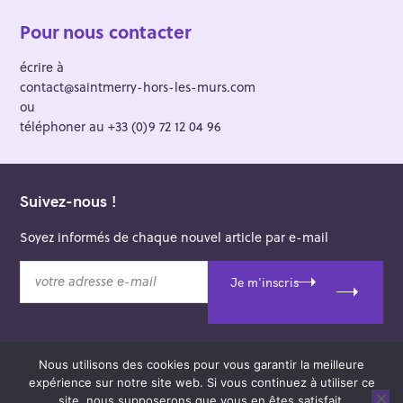
Pour nous contacter
écrire à
contact@saintmerry-hors-les-murs.com
ou
téléphoner au +33 (0)9 72 12 04 96
Suivez-nous !
Soyez informés de chaque nouvel article par e-mail
v
Je m'inscris
o
t
r
e
Nous utilisons des cookies pour vous garantir la meilleure
a
© 2026 Saint-Merry Hors-les-Murs.
expérience sur notre site web. Si vous continuez à utiliser ce
d
Theme: Felt by
Pixelgrade
.
site, nous supposerons que vous en êtes satisfait.