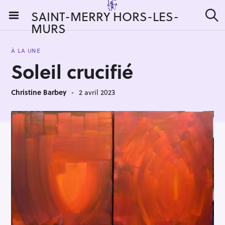
S
SAINT-MERRY HORS-LES-
k
MURS
R
i
e
c
p
h
À LA UNE
t
e
Soleil crucifié
r
o
c
c
h
e
Christine Barbey
2 avril 2023
o
r
n
:
t
e
n
t