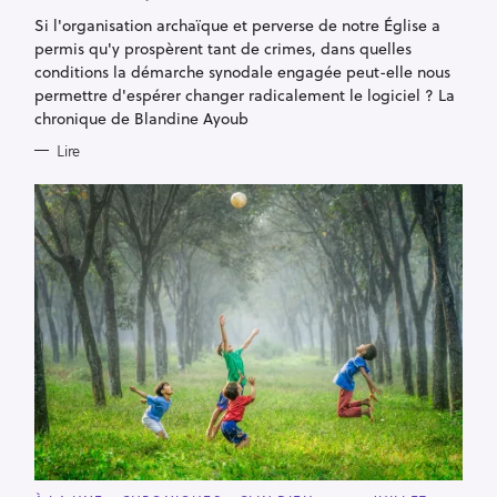
G
Si l'organisation archaïque et perverse de notre Église a
O
R
permis qu'y prospèrent tant de crimes, dans quelles
I
E
conditions la démarche synodale engagée peut-elle nous
S
permettre d'espérer changer radicalement le logiciel ? La
chronique de Blandine Ayoub
Lire