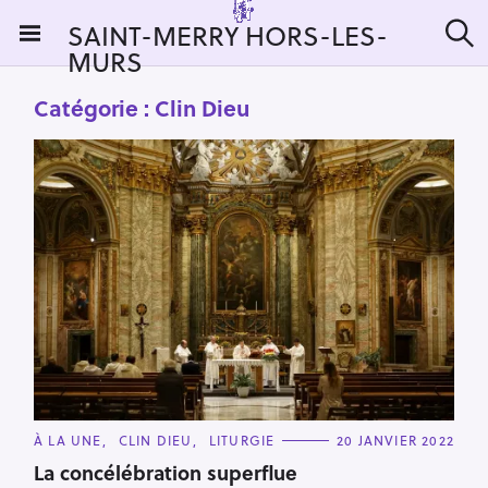
S
SAINT-MERRY HORS-LES-
k
MURS
R
i
e
c
p
Catégorie :
Clin Dieu
h
t
e
r
o
c
c
h
e
o
r
n
:
t
e
n
t
C
À LA UNE
CLIN DIEU
LITURGIE
20 JANVIER 2022
A
T
La concélébration superflue
E