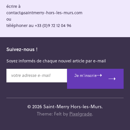
écrire à
contact@saintmerry-hors-les-murs.com
ou
téléphoner au +33 (0)9 72 12 04 96
Suivez-nous !
Soyez informés de chaque nouvel article par e-mail
v
Je m'inscris
o
t
r
e
a
© 2026 Saint-Merry Hors-les-Murs.
d
Theme: Felt by
Pixelgrade
.
r
e
s