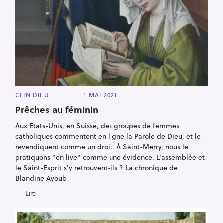
R
e
c
h
e
r
C
CLIN DIEU
1 MAI 2021
A
c
T
Prêches au féminin
E
h
G
Aux Etats-Unis, en Suisse, des groupes de femmes
O
e
R
catholiques commentent en ligne la Parole de Dieu, et le
I
r
E
revendiquent comme un droit. À Saint-Merry, nous le
S
pratiquons "en live" comme une évidence. L'assemblée et
le Saint-Esprit s'y retrouvent-ils ? La chronique de
Blandine Ayoub
Lire