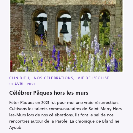
C
CLIN DIEU
NOS CÉLÉBRATIONS
VIE DE L'ÉGLISE
A
10 AVRIL 2021
T
E
Célébrer Pâques hors les murs
G
O
R
Fêter Pâques en 2021 fut pour moi une vraie résurrection.
I
Cultivons les talents communautaires de Saint-Merry Hors-
E
S
les-Murs lors de nos célébrations, ils font le sel de nos
rencontres autour de la Parole. La chronique de Blandine
Ayoub