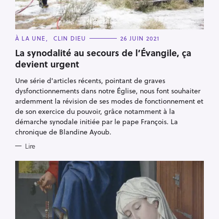
C
À LA UNE
CLIN DIEU
26 JUIN 2021
A
T
La synodalité au secours de l’Évangile, ça
E
devient urgent
G
O
R
Une série d'articles récents, pointant de graves
I
E
dysfonctionnements dans notre Église, nous font souhaiter
S
ardemment la révision de ses modes de fonctionnement et
de son exercice du pouvoir, grâce notamment à la
démarche synodale initiée par le pape François. La
chronique de Blandine Ayoub.
Lire