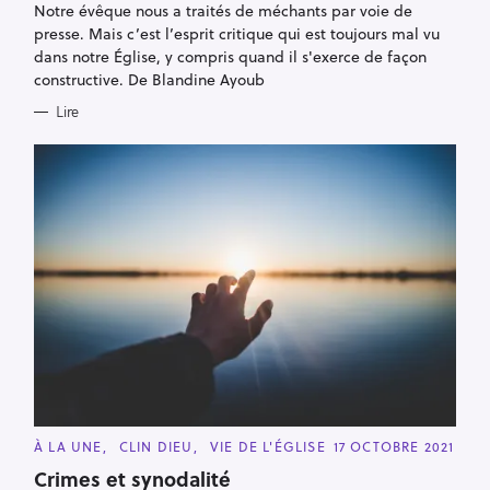
Notre évêque nous a traités de méchants par voie de
O
R
presse. Mais c’est l’esprit critique qui est toujours mal vu
I
E
dans notre Église, y compris quand il s'exerce de façon
S
constructive. De Blandine Ayoub
Lire
C
À LA UNE
CLIN DIEU
VIE DE L'ÉGLISE
17 OCTOBRE 2021
A
T
Crimes et synodalité
E