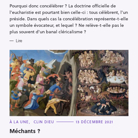
G
Pourquoi donc concélébrer ? La doctrine officielle de
O
R
l’eucharistie est pourtant bien celle-ci : tous célèbrent, l’un
I
E
préside. Dans quels cas la concélébration représente-t-elle
S
un symbole évocateur, et lequel ? Ne relève-t-elle pas le
plus souvent d'un banal cléricalisme ?
Lire
C
À LA UNE
CLIN DIEU
13 DÉCEMBRE 2021
A
T
Méchants ?
E
G