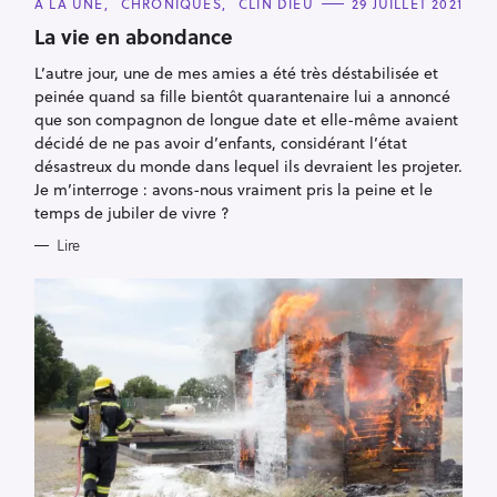
C
À LA UNE
CHRONIQUES
CLIN DIEU
29 JUILLET 2021
A
T
La vie en abondance
E
G
L’autre jour, une de mes amies a été très déstabilisée et
O
R
peinée quand sa fille bientôt quarantenaire lui a annoncé
I
E
que son compagnon de longue date et elle-même avaient
S
décidé de ne pas avoir d’enfants, considérant l’état
désastreux du monde dans lequel ils devraient les projeter.
Je m’interroge : avons-nous vraiment pris la peine et le
temps de jubiler de vivre ?
Lire