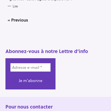
Lire
P
« Previous
o
s
t
s
n
a
Abonnez-vous à notre Lettre d’info
v
i
g
a
t
i
o
n
Pour nous contacter