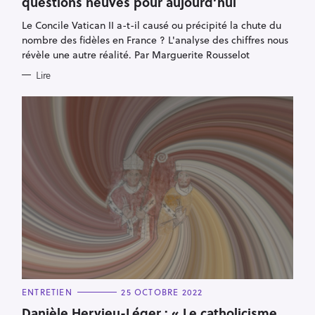
questions neuves pour aujourd’hui
G
O
R
Le Concile Vatican II a-t-il causé ou précipité la chute du
I
E
nombre des fidèles en France ? L'analyse des chiffres nous
S
révèle une autre réalité. Par Marguerite Rousselot
Lire
C
ENTRETIEN
25 OCTOBRE 2022
A
T
Danièle Hervieu-Léger : « Le catholicisme