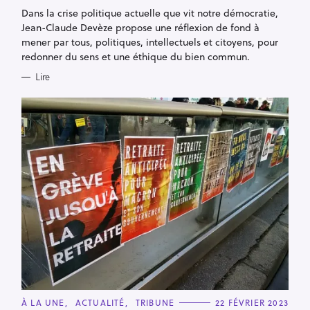
G
Dans la crise politique actuelle que vit notre démocratie,
O
R
Jean-Claude Devèze propose une réflexion de fond à
I
E
mener par tous, politiques, intellectuels et citoyens, pour
S
redonner du sens et une éthique du bien commun.
Lire
C
À LA UNE
ACTUALITÉ
TRIBUNE
22 FÉVRIER 2023