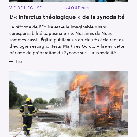
C
VIE DE L'ÉGLISE
13 AOÛT 2021
A
T
L’« infarctus théologique » de la synodalité
E
G
Le réforme de l'Église est-elle imaginable « sans
O
R
coresponsabilité baptismale ? ». Nos amis de Nous
I
E
sommes aussi l'Église publient un article très éclairant du
S
théologien espagnol Jesús Martinez Gordo. À lire en cette
période de préparation du Synode sur... la synodalité.
Lire