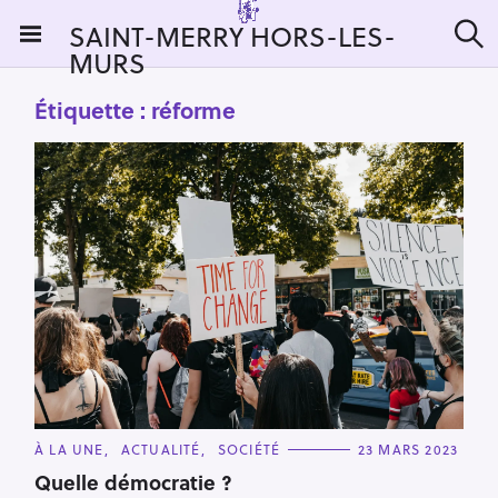
S
SAINT-MERRY HORS-LES-
k
MURS
R
i
e
c
p
Étiquette :
réforme
h
t
e
r
o
c
c
h
e
o
r
n
:
t
e
n
t
C
À LA UNE
ACTUALITÉ
SOCIÉTÉ
23 MARS 2023
A
T
Quelle démocratie ?
E