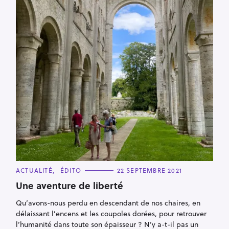
R
e
c
h
e
r
c
h
e
r
C
ACTUALITÉ
ÉDITO
22 SEPTEMBRE 2021
A
T
Une aventure de liberté
E
G
Qu’avons-nous perdu en descendant de nos chaires, en
O
R
délaissant l’encens et les coupoles dorées, pour retrouver
I
E
l’humanité dans toute son épaisseur ? N’y a-t-il pas un