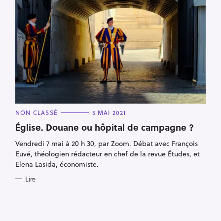
C
NON CLASSÉ
5 MAI 2021
A
T
Église. Douane ou hôpital de campagne ?
E
G
Vendredi 7 mai à 20 h 30, par Zoom. Débat avec François
O
R
Euvé, théologien rédacteur en chef de la revue Études, et
I
E
Elena Lasida, économiste.
S
Lire