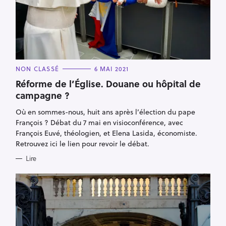
C
NON CLASSÉ
6 MAI 2021
A
T
Réforme de l’Église. Douane ou hôpital de
E
campagne ?
G
O
R
Où en sommes-nous, huit ans après l’élection du pape
I
E
François ? Débat du 7 mai en visioconférence, avec
S
François Euvé, théologien, et Elena Lasida, économiste.
Retrouvez ici le lien pour revoir le débat.
Lire