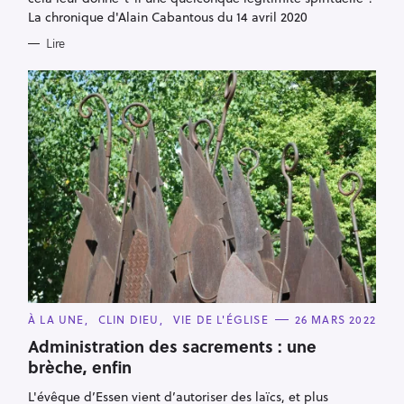
La chronique d'Alain Cabantous du 14 avril 2020
Lire
C
À LA UNE
CLIN DIEU
VIE DE L'ÉGLISE
26 MARS 2022
A
T
Administration des sacrements : une
E
brèche, enfin
G
O
R
L'évêque d’Essen vient d’autoriser des laïcs, et plus
I