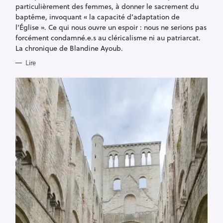
E
particulièrement des femmes, à donner le sacrement du
S
baptême, invoquant « la capacité d’adaptation de
l’Église ». Ce qui nous ouvre un espoir : nous ne serions pas
forcément condamné.e.s au cléricalisme ni au patriarcat.
La chronique de Blandine Ayoub.
Lire