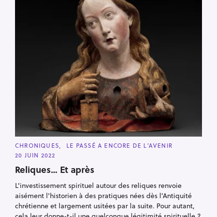
C
CHRONIQUES
LE PASSÉ A ENCORE DE L’AVENIR
A
20 JUIN 2022
T
E
Reliques… Et après
G
O
R
L'investissement spirituel autour des reliques renvoie
I
aisément l’historien à des pratiques nées dès l’Antiquité
E
S
chrétienne et largement usitées par la suite. Pour autant,
cela leur donne-t-il une quelconque légitimité spirituelle ?