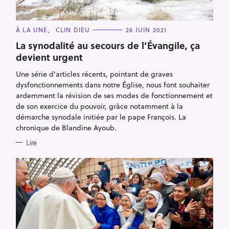
C
À LA UNE
CLIN DIEU
26 JUIN 2021
A
T
La synodalité au secours de l’Évangile, ça
E
devient urgent
G
O
R
Une série d'articles récents, pointant de graves
I
E
dysfonctionnements dans notre Église, nous font souhaiter
S
ardemment la révision de ses modes de fonctionnement et
de son exercice du pouvoir, grâce notamment à la
démarche synodale initiée par le pape François. La
chronique de Blandine Ayoub.
Lire