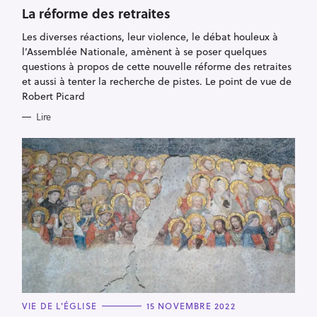
A
T
La réforme des retraites
E
G
Les diverses réactions, leur violence, le débat houleux à
O
R
l’Assemblée Nationale, amènent à se poser quelques
I
E
questions à propos de cette nouvelle réforme des retraites
S
et aussi à tenter la recherche de pistes. Le point de vue de
Robert Picard
Lire
C
VIE DE L'ÉGLISE
15 NOVEMBRE 2022
A