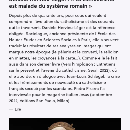
E
est malade du système romain »
G
O
R
Depuis plus de quarante ans, pour ceux qui veulent
I
E
comprendre l’évolution du catholicisme et des courants
S
qui le traversent, Danièle Hervieu-Léger est la référence
obligée. Sociologue, ancienne présidente de l’École des
Hautes Études en Sciences Sociales à Paris, elle a souvent
traduit les résultats de ses analyses en images qui ont
marqué notre époque (le pèlerin et le converti, la religion
en miettes, les croyances à la carte…). Comme elle le fait
aussi dans son dernier livre (Vers l’implosion : Entretiens
sur le présent et l’avenir du catholicisme, Seuil, 2022), où
elle aborde, en dialogue avec Jean-Louis Schlegel, la crise
et les frémissements de nouveauté du catholicisme
français secoué par les scandales. Pietro Pisarra l’a
interviewée pour le magazine italien Jesus (septembre
2022, éditions San Paolo, Milan).
Lire