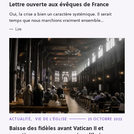
T
Lettre ouverte aux évêques de France
E
G
Oui, la crise a bien un caractère systémique. Il serait
O
R
temps que nous marchions vraiment ensemble…
I
E
Lire
S
C
ACTUALITÉ
VIE DE L'ÉGLISE
25 OCTOBRE 2022
A
T
Baisse des fidèles avant Vatican II et
E