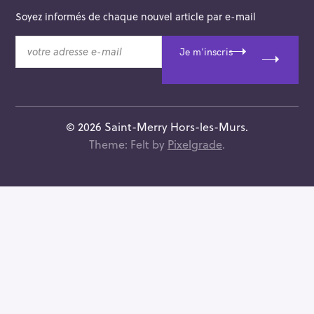
Soyez informés de chaque nouvel article par e-mail
v
Je m'inscris
o
t
r
e
a
© 2026 Saint-Merry Hors-les-Murs.
d
Theme: Felt by
Pixelgrade
.
r
e
s
s
e
e
-
m
a
i
l