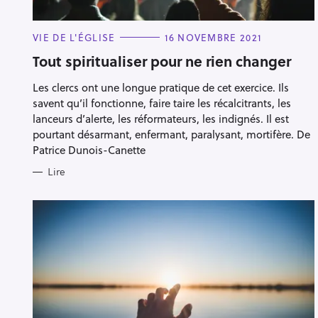
C
VIE DE L'ÉGLISE
16 NOVEMBRE 2021
A
T
Tout spiritualiser pour ne rien changer
E
G
Les clercs ont une longue pratique de cet exercice. Ils
O
R
savent qu’il fonctionne, faire taire les récalcitrants, les
I
E
lanceurs d’alerte, les réformateurs, les indignés. Il est
S
pourtant désarmant, enfermant, paralysant, mortifère. De
Patrice Dunois-Canette
Lire
R
e
c