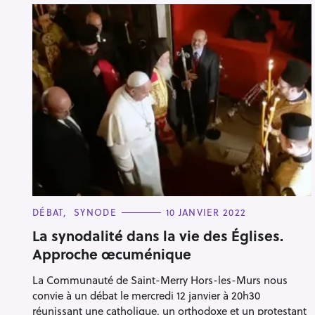
C
DÉBAT
SYNODE
10 JANVIER 2022
A
T
La synodalité dans la vie des Églises.
E
Approche œcuménique
G
O
R
La Communauté de Saint-Merry Hors-les-Murs nous
I
E
convie à un débat le mercredi 12 janvier à 20h30
S
réunissant une catholique, un orthodoxe et un protestant