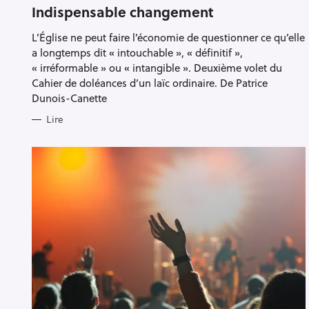
T
Indispensable changement
E
G
L’Église ne peut faire l’économie de questionner ce qu’elle
O
R
a longtemps dit « intouchable », « définitif »,
I
E
« irréformable » ou « intangible ». Deuxième volet du
S
Cahier de doléances d’un laïc ordinaire. De Patrice
Dunois-Canette
Lire