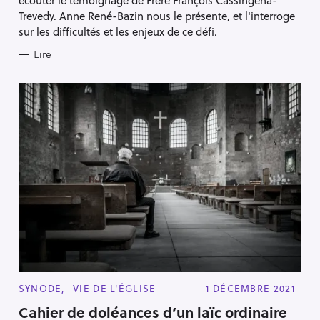
écouter le témoignage de Frère François Cassingena-
S
Trevedy. Anne René-Bazin nous le présente, et l'interroge
sur les difficultés et les enjeux de ce défi.
Lire
C
SYNODE
VIE DE L'ÉGLISE
1 DÉCEMBRE 2021
A
T
Cahier de doléances d’un laïc ordinaire
E