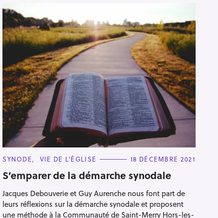
C
SYNODE
VIE DE L'ÉGLISE
18 DÉCEMBRE 2021
A
T
S’emparer de la démarche synodale
E
G
Jacques Debouverie et Guy Aurenche nous font part de
O
R
leurs réflexions sur la démarche synodale et proposent
I
E
une méthode à la Communauté de Saint-Merry Hors-les-