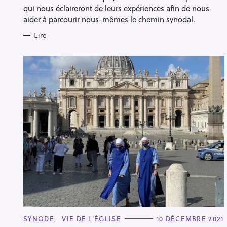
qui nous éclaireront de leurs expériences afin de nous
aider à parcourir nous-mêmes le chemin synodal.
Lire
C
SYNODE
VIE DE L'ÉGLISE
10 DÉCEMBRE 2021
A