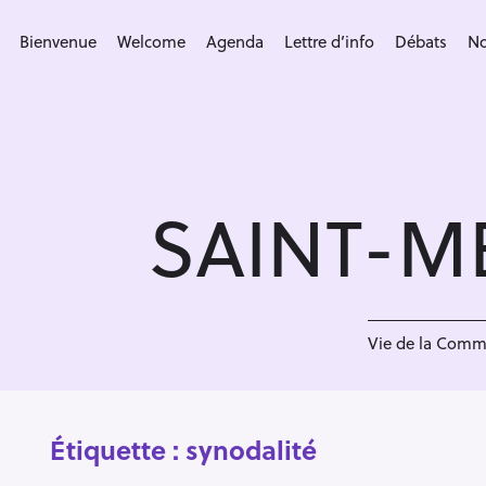
S
k
Bienvenue
Welcome
Agenda
Lettre d’info
Débats
No
i
p
t
o
c
SAINT-M
o
n
t
e
n
Vie de la Com
t
Étiquette :
synodalité