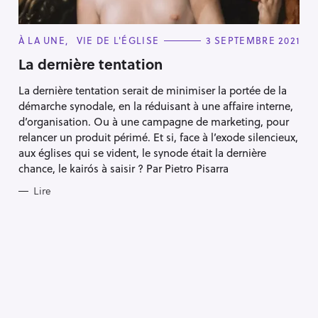
C
À LA UNE
VIE DE L'ÉGLISE
3 SEPTEMBRE 2021
A
T
La dernière tentation
E
G
La dernière tentation serait de minimiser la portée de la
O
R
démarche synodale, en la réduisant à une affaire interne,
I
E
d’organisation. Ou à une campagne de marketing, pour
S
relancer un produit périmé. Et si, face à l’exode silencieux,
aux églises qui se vident, le synode était la dernière
chance, le kairós à saisir ? Par Pietro Pisarra
Lire