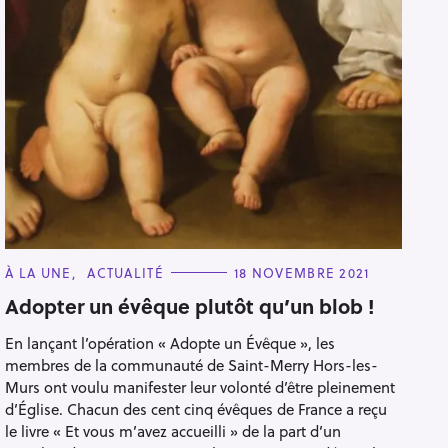
C
À LA UNE
ACTUALITÉ
18 NOVEMBRE 2021
A
T
Adopter un évêque plutôt qu’un blob !
E
G
En lançant l’opération « Adopte un Évêque », les
O
R
membres de la communauté de Saint-Merry Hors-les-
I
E
Murs ont voulu manifester leur volonté d’être pleinement
S
d’Église. Chacun des cent cinq évêques de France a reçu
le livre « Et vous m’avez accueilli » de la part d’un