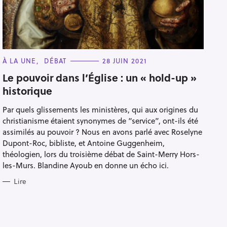
C
À LA UNE
DÉBAT
28 JUIN 2021
A
T
Le pouvoir dans l’Église : un « hold-up »
E
historique
G
O
R
Par quels glissements les ministères, qui aux origines du
I
E
christianisme étaient synonymes de “service”, ont-ils été
S
assimilés au pouvoir ? Nous en avons parlé avec Roselyne
Dupont-Roc, bibliste, et Antoine Guggenheim,
théologien, lors du troisième débat de Saint-Merry Hors-
les-Murs. Blandine Ayoub en donne un écho ici.
Lire