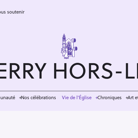
us soutenir
ERRY HORS-
munauté
Nos célébrations
Vie de l’Église
Chroniques
Art e