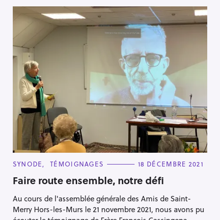
C
SYNODE
TÉMOIGNAGES
18 DÉCEMBRE 2021
A
T
Faire route ensemble, notre défi
E
G
Au cours de l'assemblée générale des Amis de Saint-
O
R
Merry Hors-les-Murs le 21 novembre 2021, nous avons pu
I
E