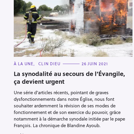
C
À LA UNE
CLIN DIEU
26 JUIN 2021
A
T
La synodalité au secours de l’Évangile,
E
ça devient urgent
G
O
R
Une série d'articles récents, pointant de graves
I
E
dysfonctionnements dans notre Église, nous font
S
souhaiter ardemment la révision de ses modes de
fonctionnement et de son exercice du pouvoir, grâce
notamment à la démarche synodale initiée par le pape
François. La chronique de Blandine Ayoub.