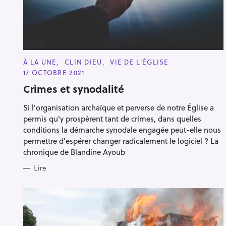
h
e
r
Escape
c
h
C
À LA UNE
CLIN DIEU
VIE DE L'ÉGLISE
A
e
17 OCTOBRE 2021
T
r
E
Crimes et synodalité
G
O
R
Si l'organisation archaïque et perverse de notre Église a
I
E
permis qu'y prospèrent tant de crimes, dans quelles
S
conditions la démarche synodale engagée peut-elle nous
permettre d'espérer changer radicalement le logiciel ? La
chronique de Blandine Ayoub
Lire