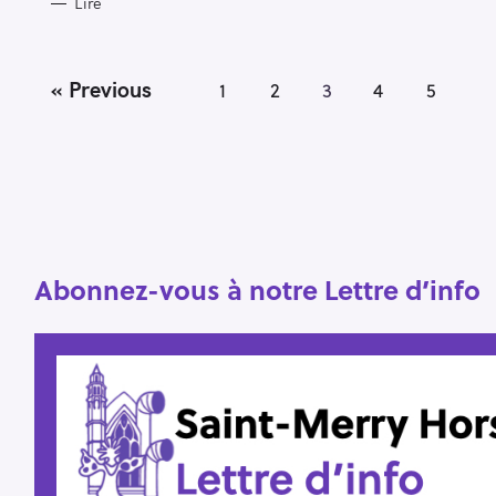
Lire
P
« Previous
1
2
3
4
5
o
s
t
s
n
a
v
Abonnez-vous à notre Lettre d’info
i
g
a
t
i
o
n