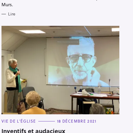
S
Murs.
Lire
C
VIE DE L'ÉGLISE
18 DÉCEMBRE 2021
A
T
Inventifs et audacieux