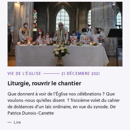
C
VIE DE L'ÉGLISE
21 DÉCEMBRE 2021
A
T
Liturgie, rouvrir le chantier
E
G
Que donnent à voir de l’Église nos célébrations ? Que
O
R
voulons-nous qu’elles disent ? Troisième volet du cahier
I
E
de doléances d’un laïc ordinaire, en vue du synode. De
S
Patrice Dunois-Canette
Lire