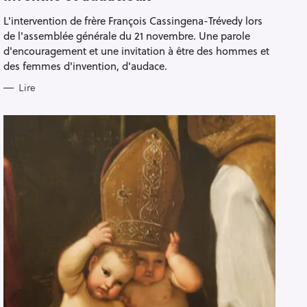
E
G
L'intervention de frère François Cassingena-Trévedy lors
O
R
de l'assemblée générale du 21 novembre. Une parole
I
E
d'encouragement et une invitation à être des hommes et
S
des femmes d'invention, d'audace.
Lire