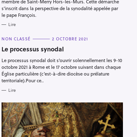
membre de Saint-Merry Hors-les-Murs. Cette démarche
s’inscrit dans la perspective de la synodalité appelée par
Pour effacer la recherche appuyez sur
le pape François.
Lire
C
NON CLASSÉ
2 OCTOBRE 2021
A
L
T
Le processus synodal
E
G
Le processus synodal doit s’ouvrir solennellement les 9-10
O
R
octobre 2021 à Rome et le 17 octobre suivant dans chaque
I
E
Église particulière (c’est-à-dire diocèse ou prélature
S
territoriale).Pour ce..
Lire