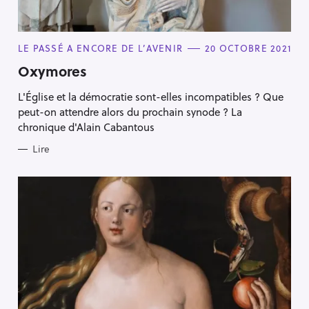
C
LE PASSÉ A ENCORE DE L’AVENIR
20 OCTOBRE 2021
A
T
Oxymores
E
G
L'Église et la démocratie sont-elles incompatibles ? Que
O
R
peut-on attendre alors du prochain synode ? La
I
E
chronique d'Alain Cabantous
S
Lire